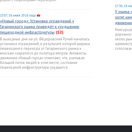
17:30, 16 и
У рынка 
13:07, 18 июля 2016 года
хотят из
«Новый город»: Установка ограждений у
движени
Гагаринского рынка приведёт к ухудшению
Новгород
пешеходной инфраструктуры
(12)
дорожног
В выходные дни на ул. Фёдоровский Ручей началась
около рын
установка ограждений, в результате которой ширина
админист
пешеходного перехода от Гагаринского рынка к
голосован
киоскам сократится до полутора метров. Активисты
движения «Новый город» отмечают, что, учитывая
большой поток людей в этом месте, состояние
пешеходной инфраструктуры ухудшится.