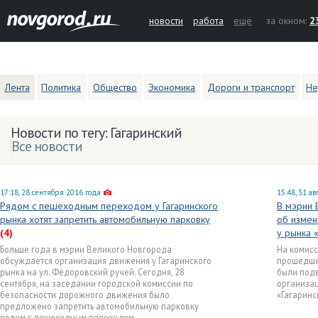
новости
работа
ещё
за окном:
2
Лента
Политика
Общество
Экономика
Дороги и транспорт
Не
Новости по тегу: Гагаринский
Все новости
17:18, 28 сентября 2016 года
15:48, 31 ав
Рядом с пешеходным переходом у Гагаринского
В мэрии 
рынка хотят запретить автомобильную парковку
об измен
(4)
у рынка 
Больше года в мэрии Великого Новгорода
На комисс
обсуждается организация движения у Гагаринского
прошедшей
рынка на ул. Фёдоровский ручей. Сегодня, 28
были под
сентября, на заседании городской комиссии по
организа
безопасности дорожного движения было
«Гагаринс
предложено запретить автомобильную парковку
рядом с пешеходным переходом.