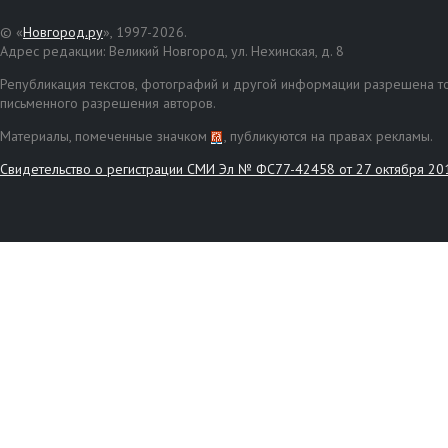
© «
Новгород.ру
», 1997-2026.
Адрес редакции: Великий Новгород, ул. Нехинская, д. 8
Републикация текстов, фотографий и другой информации разрешена то
письменного разрешения авторов.
Материалы, помеченные значком
, публикуются на правах рекламы.
Свидетельство о регистрации СМИ Эл № ФС77-42458 от 27 октября 20