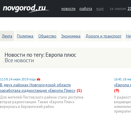
новости
работа
ещё
за окном:
2
Лента
Политика
Общество
Экономика
Дороги и транспорт
Не
Новости по тегу: Европа плюс
Все новости
11:59, 24 июля 2019 года
16:43, 18 м
В двух районах Новгородской области
«Европа 
заработала радиостанция «Европа Плюс»
(1)
(9)
Для жителей Пестовского района стала доступна
У радиост
вторая радоистанция. Также «Европа Плюс»
вещающих
вернулась в Боровичский район.
изменилис
прекратил