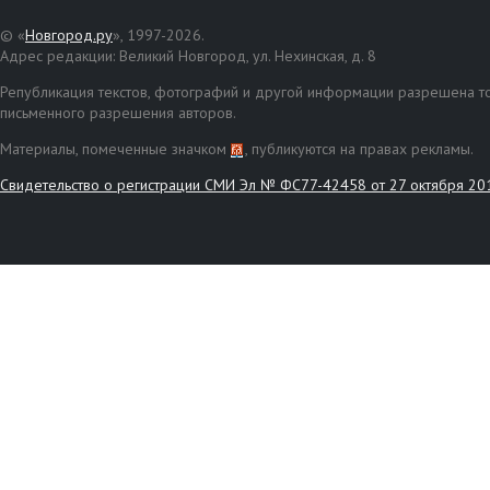
© «
Новгород.ру
», 1997-2026.
Адрес редакции: Великий Новгород, ул. Нехинская, д. 8
Републикация текстов, фотографий и другой информации разрешена то
письменного разрешения авторов.
Материалы, помеченные значком
, публикуются на правах рекламы.
Свидетельство о регистрации СМИ Эл № ФС77-42458 от 27 октября 20