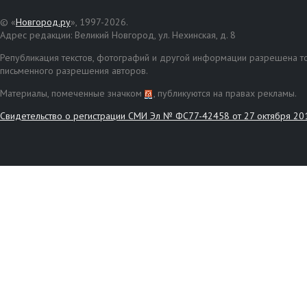
© «
Новгород.ру
», 1997-2026.
Адрес редакции: Великий Новгород, ул. Нехинская, д. 8
Републикация текстов, фотографий и другой информации разрешена то
письменного разрешения авторов.
Материалы, помеченные значком
, публикуются на правах рекламы.
Свидетельство о регистрации СМИ Эл № ФС77-42458 от 27 октября 20