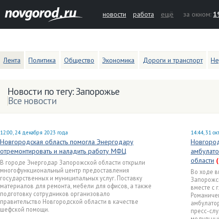
новости
работа
ещё
за окном:
1
Лента
Политика
Общество
Экономика
Дороги и транспорт
Не
Новости по тегу: Запорожье
Все новости
12:00, 24 декабря 2023 года
14:44, 31 о
Новгородская область помогла Энергодару
Новгород
отремонтировать и наладить работу МФЦ
амбулато
области
(
В городе Энергодар Запорожской области открыли
многофункциональный центр предоставления
Во ходе в
государственных и муниципальных услуг. Поставку
Запорожск
материалов для ремонта, мебели для офисов, а также
вместе с 
подготовку сотрудников организовало
Романиче
правительство Новгородской области в качестве
амбулатор
шефской помощи.
пресс-слу
модульны