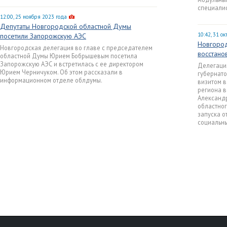
специалис
12:00, 25 ноября 2023 года
Депутаты Новгородской областной Думы
10:42, 31 о
посетили Запорожскую АЭС
Новгород
Новгородская делегация во главе с председателем
восстано
областной Думы Юрием Бобрышевым посетила
Запорожскую АЭС и встретилась с ее директором
Делегация
Юрием Черничуком. Об этом рассказали в
губернат
информационном отделе облдумы.
визитом в
региона в
Александр
областног
запуска о
социальны