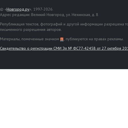
© «
Новгород.ру
», 1997-2026.
Адрес редакции: Великий Новгород, ул. Нехинская, д. 8
Републикация текстов, фотографий и другой информации разрешена то
письменного разрешения авторов.
Материалы, помеченные значком
, публикуются на правах рекламы.
Свидетельство о регистрации СМИ Эл № ФС77-42458 от 27 октября 20