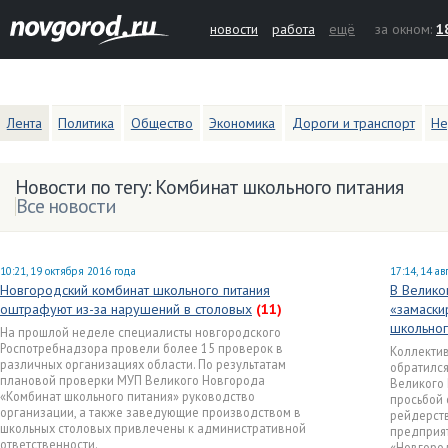
новости
работа
ещё
за окном:
1
Лента
Политика
Общество
Экономика
Дороги и транспорт
Не
Новости по тегу: Комбинат школьного питания
Все новости
10:21, 19 октября 2016 года
17:14, 14 ав
Новгородский комбинат школьного питания
В Велик
оштрафуют из-за нарушений в столовых
(11)
«замаски
школьног
На прошлой неделе специалисты новгородского
Роспотребнадзора провели более 15 проверок в
Коллектив
различных организациях области. По результатам
обратился
плановой проверки МУП Великого Новгорода
Великого 
«Комбинат школьного питания» руководство
просьбой 
организации, а также заведующие производством в
рейдерств
школьных столовых привлечены к административной
предприят
ответственности.
«Новгород