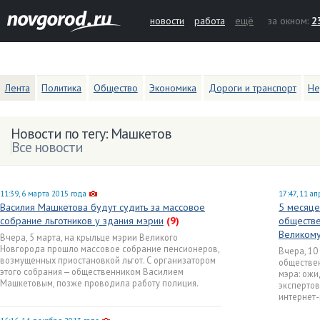
новости
работа
ещё
за окном:
2
Лента
Политика
Общество
Экономика
Дороги и транспорт
Не
Новости по тегу: Машкетов
Все новости
11:39, 6 марта 2015 года
17:47, 11 а
Василия Машкетова будут судить за массовое
5 месяце
собрание льготников у здания мэрии
(9)
обществе
Великом
Вчера, 5 марта, на крыльце мэрии Великого
Новгорода прошло массовое собрание пенсионеров,
Вчера, 10
возмущенных приостановкой льгот. С организатором
обществе
этого собрания — общественником Василием
мэра: ожи
Машкетовым, позже проводила работу полиция.
экспертов
интернет-