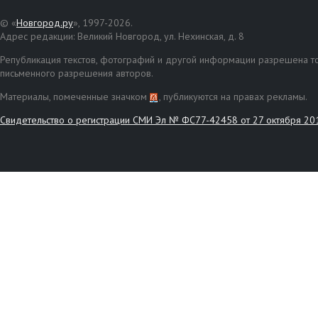
© «
Новгород.ру
», 1997-2026.
Адрес редакции: Великий Новгород, ул. Нехинская, д. 8
Републикация текстов, фотографий и другой информации разрешена то
письменного разрешения авторов.
Материалы, помеченные значком
, публикуются на правах рекламы.
Свидетельство о регистрации СМИ Эл № ФС77-42458 от 27 октября 20