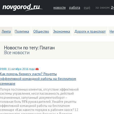
новости
работа
ещё
за окном:
2
Лента
Политика
Общество
Экономика
Дороги и транспорт
Не
Новости по тегу: Платан
Все новости
09:00, 11 октября 2016 года
Как помочь бизнесу расти? Рецепты
эффективной командной работы на бесплатном
семинаре
Потеря постоянных клиентов, отсутствие эффективной
системы управления, несогласованность действий
подчиненных, запутанный документооборот —
головная боль 98% руководителей. Узнайте рецепты
эффективной командной работы на бесплатном
семинаре «Как навести порядок в рабочем хаосе? 12
инструментов современного бизнеса» в Великом