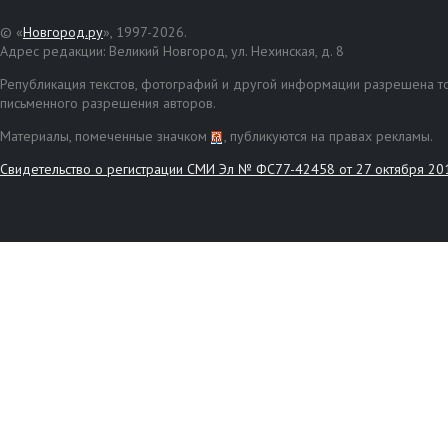
© «
Новгород.ру
», 1997-2026.
Адрес редакции: Великий Новгород, ул. Нехинская, д. 8
Републикация текстов, фотографий и другой информации разрешена то
письменного разрешения авторов.
Материалы, помеченные значком
, публикуются на правах рекламы.
Свидетельство о регистрации СМИ Эл № ФС77-42458 от 27 октября 20