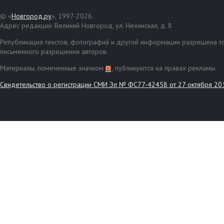
© «
Новгород.ру
», 1997-2026.
Адрес редакции: Великий Новгород, ул. Нехинская, д. 8
Републикация текстов, фотографий и другой информации разрешена то
письменного разрешения авторов.
Материалы, помеченные значком
, публикуются на правах рекламы.
Свидетельство о регистрации СМИ Эл № ФС77-42458 от 27 октября 20