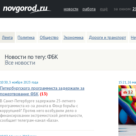
новости
работа
ещё
за окном:
2
Лента
Политика
Общество
Экономика
Дороги и транспорт
Не
Новости по тегу: ФБК
Все новости
10:30, 3 ноября 2023 года
15:21, 26 м
Петербургского программиста задержали за
12
пожертвование ФБК
(13)
В Санкт-Петербурге задержали 25-летнего
программиста из-за доната в Фонд борьбы с
коррупцией*. Против него возбудили дело о
финансировании экстремистской деятельности,
сообщает телеграм-канал «База».