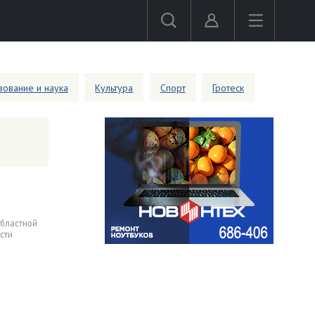
ование и наука
Культура
Спорт
Гротеск
областной
сти