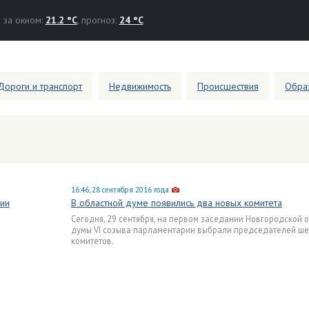
за окном:
21.2 °C
, прогноз:
24 °C
Дороги и транспорт
Недвижимость
Происшествия
Образ
16:46, 28 сентября 2016 года
ии
В областной думе появились два новых комитета
Сегодня, 29 сентября, на первом заседании Новгородской 
думы VI созыва парламентарии выбрали председателей ше
комитетов.
а