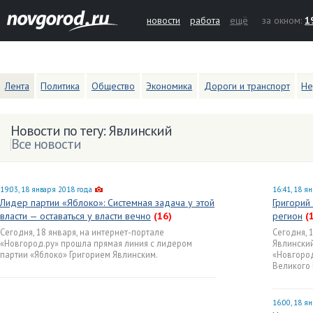
новости
работа
ещё
за окном:
1
Лента
Политика
Общество
Экономика
Дороги и транспорт
Не
Новости по тегу: Явлинский
Все новости
19:03, 18 января 2018 года
16:41, 18 я
Лидер партии «Яблоко»: Системная задача у этой
Григорий
власти — оставаться у власти вечно
(16)
регион
(
Сегодня, 18 января, на интернет-портале
Сегодня, 
«Новгород.ру» прошла прямая линия с лидером
Явлински
партии «Яблоко» Григорием Явлинским.
«Новгород
Великого
16:00, 18 я