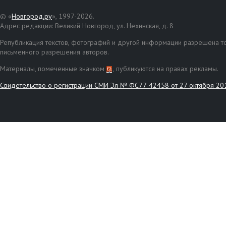
© «
Новгород.ру
», 1997-2026.
Адрес редакции: Великий Новгород, ул. Нехинская, д. 8
Републикация текстов, фотографий и другой информации разрешена то
письменного разрешения авторов.
Материалы, помеченные значком
, публикуются на правах рекламы.
Свидетельство о регистрации СМИ Эл № ФС77-42458 от 27 октября 20