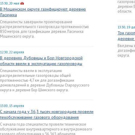
газопрово
15:30, 20 мая
деревни 
В Мошенском округе газифицируют деревню
области.
Ласичиха
Специалисты завершили проектирование
распределительного газопровода протяженностью
13:30, 19 д
850 метров для газификации деревни Ласичиха
Три газо
Мошенского округа.
деревне 
Введены в
догазифи
12:30, 22 апреля
округа.
В деревнях Дубовицы и Бор Новгородской
области ввели в эксплуатацию газопроводы
Специалисты ввели в эксплуатацию
распределительные газопроводы общей
протяженностью 4,7 км для догазификации
домовладений в деревне Дубовицы Старорусского
округа и деревне Бор Шимского округа.
15:00, 15 апреля
С начала года у 36,3 тысяч новгородцев провели
техобслуживание газового оборудования
С начала года специалисты провели техническое
обслуживание внутриквартирного и внутридомового
газового оборудования у 36 363 абонентов