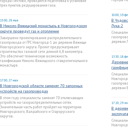
города Пестово, проводится подготовка к установке
трех пунктов редуцирования газа.
10:00, 19 ф
В Чудовс
15:00, 28 мая
В Николо-Вяжищский монастырь в Новгородском
Лука-2
округе проведут газ и отопление
Специалис
газопрово
Завершено проектирование распределительного
деревни Л
газопровода от ГРС Новгород-1 до деревни Вяжищи
Новгородского округа. Проект предусматривает
строительство газовой сети длиной 6,8 километра.
Это обеспечит техническую возможность
13:30, 18 ф
газификации Николо-Вяжищского ставропигиального
Деревню 
монастыря.
газифиц
Специали
Новгород»
17:00, 27 мая
газопрово
В Новгородской области заменят 70 запорных
деревни Б
устройств на газопроводах
В этом году специалисты заменят 70 отключающих
устройств на газораспределительных сетях.
17:20, 29 я
Значительная часть работ пройдет на территории
В деревн
Новгородского, Валдайского и Старорусского
эксплуат
округов.
Специали
Новгород»