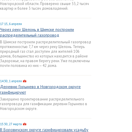
Новгородской области. Проверено свыше 33,2 тысяч
квартир и более 3 тысяч домовладений.
17:15, 6 апреля
Через реку Шелонь в Шимске построили
распределительный газопровод
В Шимске построили распределительный газопровод
протяженностью 7,7 км через реку Шелонь. Теперь
природный газ стал доступен для жителей 106
домов, большинство из которых находится в районе
Задорожье, на правом берегу реки. Уже подключены
почти половина из них — 42 дома.
14:30, 1 апреля
Деревню Горынево в Новгородском округе
газифицируют
Завершено проектирование распределительного
газопровода для газификации деревни Горынево в
Новгородском округе.
15:30, 27 марта
В Боровичском округе газифицировали усадьбу