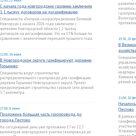
12:00, 23 июля
развития 
С начала года новгородские газовики заключили
началось 
1,1 тысячу договоров на догазификацию
газопрово
Вологодск
Специалисты «Газпром газораспределение Великий
протяжённ
Новгород» с начала 2026 года заключили с
жителями Новгородской области 1,1 тысячу
договоров на догазификацию. Это на 15% больше по
сравнению с аналогичным периодом прошлого года.
15:30, 20 ф
В Велико
хозяйств
12:00, 16 июля
Специалис
В Новгородском округе газифицируют деревню
управлен
Горынево
хозяйство
квартиры.
Специалисты ведут строительство
Химиков в
распределительного газопровода для газификации
резкий за
деревни Горынево Новгородского округа. Проект
предусматривает строительство газовой сети длиной
3,7 километра.
11:00, 20 ф
Началось
17:00, 8 июня
Пестово
Проложена большая часть газопровода до
В рамках 
города Пестово
газификац
участка м
На сегодняшний день уже проложено 17 из 22,7
Устюженск
километров новгородского участка газопровода до
города Пе