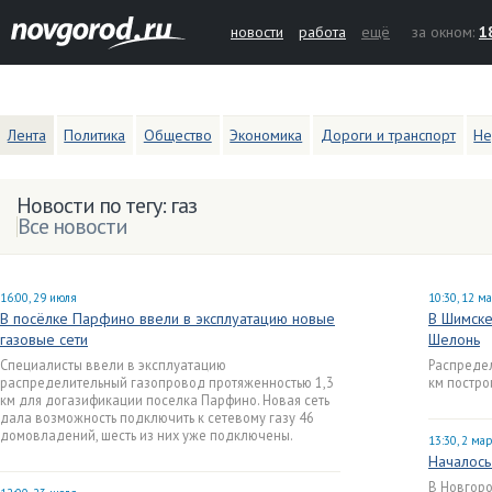
новости
работа
ещё
за окном:
1
Лента
Политика
Общество
Экономика
Дороги и транспорт
Не
Новости по тегу: газ
Все новости
16:00, 29 июля
10:30, 12 м
В посёлке Парфино ввели в эксплуатацию новые
В Шимске
газовые сети
Шелонь
Специалисты ввели в эксплуатацию
Распредел
распределительный газопровод протяженностью 1,3
км постро
км для догазификации поселка Парфино. Новая сеть
дала возможность подключить к сетевому газу 46
домовладений, шесть из них уже подключены.
13:30, 2 ма
Началось
В Новгоро