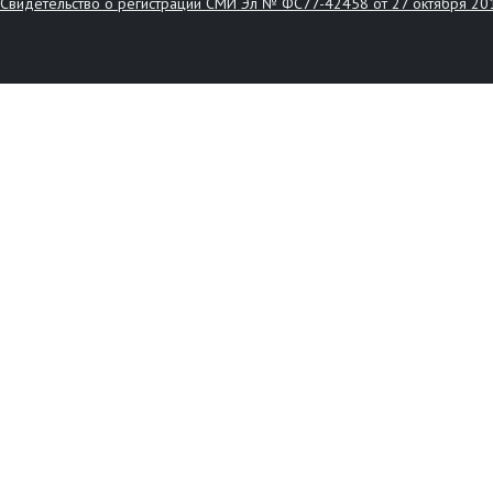
Свидетельство о регистрации СМИ Эл № ФС77-42458 от 27 октября 20