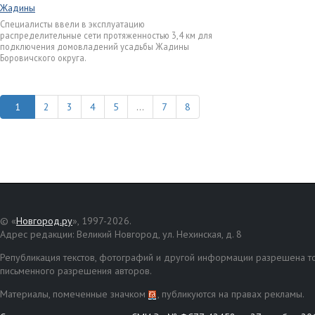
Жадины
Специалисты ввели в эксплуатацию
распределительные сети протяженностью 3,4 км для
подключения домовладений усадьбы Жадины
Боровичского округа.
2
3
4
5
...
7
8
© «
Новгород.ру
», 1997-2026.
Адрес редакции: Великий Новгород, ул. Нехинская, д. 8
Републикация текстов, фотографий и другой информации разрешена то
письменного разрешения авторов.
Материалы, помеченные значком
, публикуются на правах рекламы.