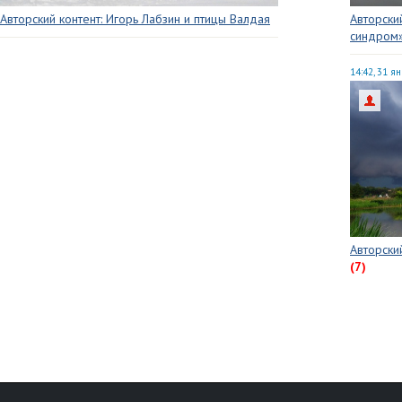
Авторский контент: Игорь Лабзин и птицы Валдая
Авторски
синдром
14:42, 31 я
Авторски
(7)