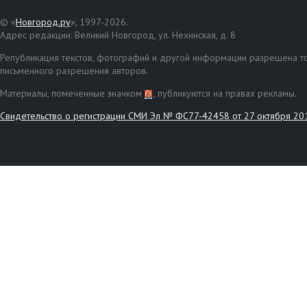
© «
Новгород.ру
», 1997-2026.
Адрес редакции: Великий Новгород, ул. Нехинская, д. 8
Републикация текстов, фотографий и другой информации разрешена то
письменного разрешения авторов.
Материалы, помеченные значком
, публикуются на правах рекламы.
Свидетельство о регистрации СМИ Эл № ФС77-42458 от 27 октября 20