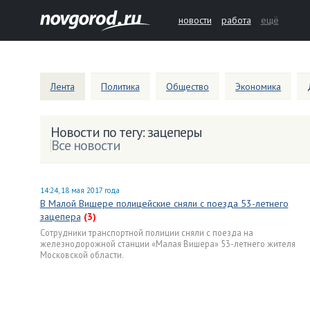
новости
работа
ещё
Лента
Политика
Общество
Экономика
Новости по тегу: зацеперы
Все новости
14:24, 18 мая 2017 года
В Малой Вишере полицейские сняли с поезда 53-летнего
зацепера
(3)
Сотрудники транспортной полиции сняли с поезда на
железнодорожной станции «Малая Вишера» 53-летнего жителя
Московской области.