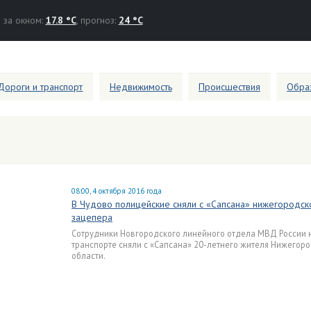
за окном:
17.8 °C
, прогноз:
24 °C
Дороги и транспорт
Недвижимость
Происшествия
Образ
08:00, 4 октября 2016 года
В Чудово полицейские сняли с «Сапсана» нижегородск
зацепера
Сотрудники Новгородского линейного отдела МВД России 
транспорте сняли с «Сапсана» 20-летнего жителя Нижегор
области.