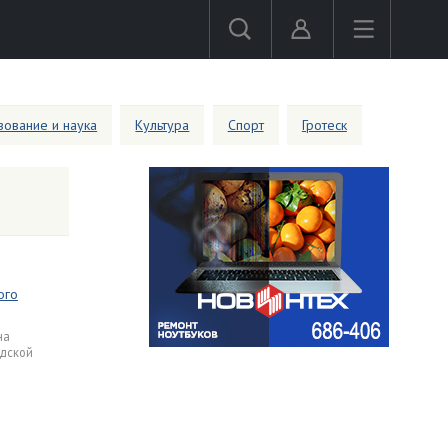
ование и наука
Культура
Спорт
Гротеск
ого
на
одской