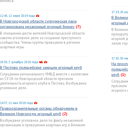
бизнеса.
17:19, 20 а
12:45, 12 июля 2019 года
В Велико
В Новгородской области супружеская пара
игорный 
организовала незаконный игорный бизнес
(7)
В Велико
В отношении шести жителей Новгородской области
прокурат
завели уголовное дело за создание преступного
игорной д
сообщества. Члены группы проводили в регионе
залов гор
азартные игры.
17:10, 30 м
10:50, 5 декабря 2018 года
На просп
В Пестово полицейские закрыли игорный клуб
полицейс
Сотрудники регионального УМВД вместе с коллегами
клуб
(1)
из СУ СК по Новгородской области пресекли
Сотрудни
деятельность игорного клуба в Пестово. Возбуждено
пресекли 
уголовное дело.
игорного 
14:37, 11 мая 2018 года
Правоохранительные органы обнаружили в
Великом Новгороде игорный клуб
(2)
Возбуждено уголовное дело по факту незаконной
организации и проведения азартных игр в Великом