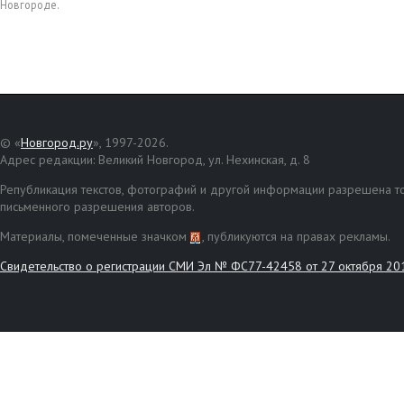
Новгороде.
© «
Новгород.ру
», 1997-2026.
Адрес редакции: Великий Новгород, ул. Нехинская, д. 8
Републикация текстов, фотографий и другой информации разрешена то
письменного разрешения авторов.
Материалы, помеченные значком
, публикуются на правах рекламы.
Свидетельство о регистрации СМИ Эл № ФС77-42458 от 27 октября 20