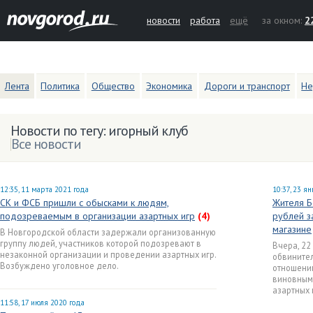
новости
работа
ещё
за окном:
2
Лента
Политика
Общество
Экономика
Дороги и транспорт
Не
Новости по тегу: игорный клуб
Все новости
12:35, 11 марта 2021 года
10:37, 23 я
СК и ФСБ пришли с обысками к людям,
Жителя Б
подозреваемым в организации азартных игр
(4)
рублей з
магазине
В Новгородской области задержали организованную
группу людей, участников которой подозревают в
Вчера, 22
незаконной организации и проведении азартных игр.
обвинител
Возбуждено уголовное дело.
отношении
виновным
азартных 
11:58, 17 июля 2020 года