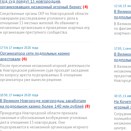
Под суд пойдут 13 новгородцев,
12:16, 13 я
организовавших незаконный игорный бизнес
(4)
В Велико
Следственные органы СКР по Новгородской области
подпольн
завершили расследование уголовного дела в
отношении 13 местных жителей. Их обвиняют в
В Велико
незаконных организации и проведении азартных игр
по фактам
и организации преступного сообщества.
азартных 
17:54, 17 января 2020 года
17:05, 1 се
Организатора сети подпольных казино
В Велико
арестовали
(6)
подпольн
После пресечения незаконной игорной деятельности
В Велико
в Новгородском районном суде проходят заседания
незаконны
по вопросу ареста подозреваемых. В отношении
предоста
организатора уже вынесли решение.
Новгороду
10:50, 17 января 2020 года
10:15, 11 ав
В Великом Новгороде новгородцы заработали
На Кочет
на подпольном казино более 140 млн рублей
(8)
игорный 
Прокуратура Новгородской области признала
Сотрудник
законным и обоснованным возбуждение уголовных
полицейс
дел в отношении 15 новгородцев. Они
незаконно
подозреваются в незаконной организации игорного
центре.