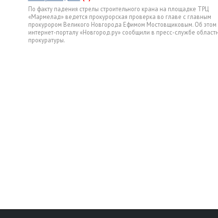
По факту падения стрелы строительного крана на площадке ТРЦ
«Мармелад» ведется прокурорская проверка во главе с главным
прокурором Великого Новгорода Ефимом Мостовщиковым. Об этом
интернет-порталу «Новгород.ру» сообщили в пресс-службе област
прокуратуры.