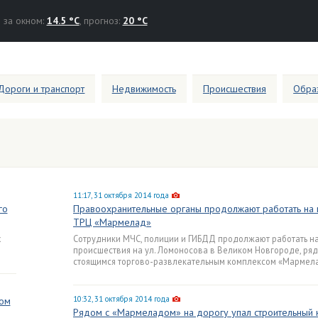
за окном:
14.5 °C
, прогноз:
20 °C
Дороги и транспорт
Недвижимость
Происшествия
Образ
11:17, 31 октября 2014 года
го
Правоохранительные органы продолжают работать на 
ТРЦ «Мармелад»
х
Сотрудники МЧС, полиции и ГИБДД продолжают работать на
происшествия на ул. Ломоносова в Великом Новгороде, ряд
стоящимся торгово-развлекательным комплексом «Мармел
10:32, 31 октября 2014 года
дом
Рядом с «Мармеладом» на дорогу упал строительный к