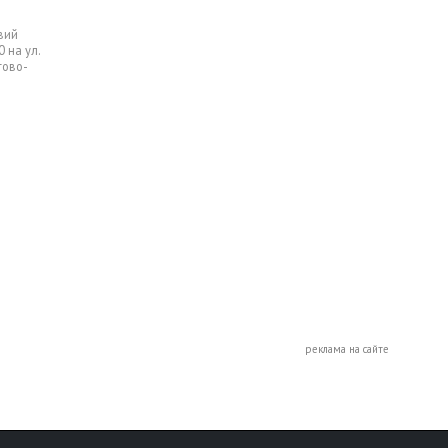
вий
 на ул.
гово-
реклама на сайте