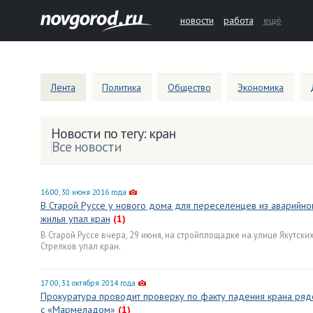
новости
работа
ещё
Лента
Политика
Общество
Экономика
Новости по тегу: кран
Все новости
16:00, 30 июня 2016 года
В Старой Руссе у нового дома для переселенцев из аварийно
жилья упал кран
(1)
В Старой Руссе вчера, 29 июня, на стройплощадке на улице Якутски
Стрелков упал кран.
17:00, 31 октября 2014 года
Прокуратура проводит проверку по факту падения крана ря
с «Мармеладом»
(1)