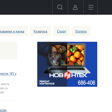
ование и наука
Культура
Спорт
Гротеск
месте ЧП у
 месте
ом со
ад».
ран: