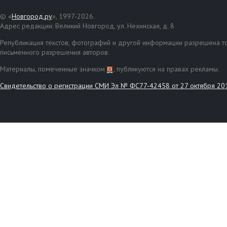
© «
Новгород.ру
», 1997-2026.
Адрес редакции: Великий Новгород, ул. Нехинская, д. 8
Републикация текстов, фотографий и другой информации разрешена то
письменного разрешения авторов.
Материалы, помеченные значком
, публикуются на правах рекламы.
Свидетельство о регистрации СМИ Эл № ФС77-42458 от 27 октября 20