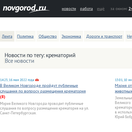
новости
работа
ещё
за окном:
2
Лента
Политика
Общество
Экономика
Дороги и транспорт
Не
Новости по тегу: крематорий
Все новости
14:23, 16 мая 2022 года
13:01, 10 я
В Великом Новгороде пройдут публичные
Мэрия от
слушания по вопросу размещения крематория
животных
(8)
Земельный
Великого 
Мэрия Великого Новгорода проводит публичные
крематори
слушания по вопросу размещения крематория на ул.
в использ
Санкт-Петербургская.
Юрий Боб