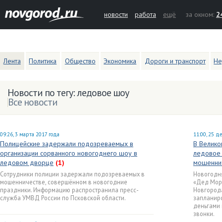
новости
работа
ещё
за окном:
2
Лента
Политика
Общество
Экономика
Дороги и транспорт
Не
Новости по тегу: ледовое шоу
Все новости
09:26, 3 марта 2017 года
11:00, 25 д
Полицейские задержали подозреваемых в
В Велико
организации сорванного новогоднего шоу в
ледовое 
ледовом дворце
(1)
мошенни
Сотрудники полиции задержали подозреваемых в
Новогодня
мошенничестве, совершённом в новогодние
«Дед Мор
праздники. Информацию распространила пресс-
Новгорода
служба УМВД России по Псковской области.
запланиро
деньгами 
звонки.