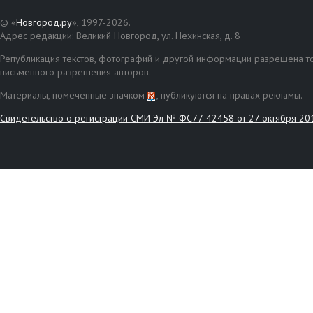
© «
Новгород.ру
», 1997-2026.
Адрес редакции: Великий Новгород, ул. Нехинская, д. 8
Републикация текстов, фотографий и другой информации разрешена то
письменного разрешения авторов.
Материалы, помеченные значком
, публикуются на правах рекламы.
Свидетельство о регистрации СМИ Эл № ФС77-42458 от 27 октября 20