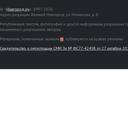
© «
Новгород.ру
», 1997-2026.
Адрес редакции: Великий Новгород, ул. Нехинская, д. 8
Републикация текстов, фотографий и другой информации разрешена то
письменного разрешения авторов.
Материалы, помеченные значком
, публикуются на правах рекламы.
Свидетельство о регистрации СМИ Эл № ФС77-42458 от 27 октября 20