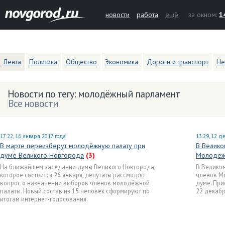
новости
работа
ещё
за окном:
1
Лента
Политика
Общество
Экономика
Дороги и транспорт
Не
Новости по тегу: молодёжный парламент
Все новости
17:22, 16 января 2017 года
13:29, 12 д
В марте переизберут молодёжную палату при
В Велико
думе Великого Новгорода
(3)
Молодёж
На ближайшем заседании думы Великого Новгорода,
В Велико
которое состоится 26 января, депутаты рассмотрят
членов М
вопрос о назначении выборов членов молодёжной
думе. При
палаты. Новый состав из 15 человек сформируют по
22 декабр
итогам интернет-голосования.