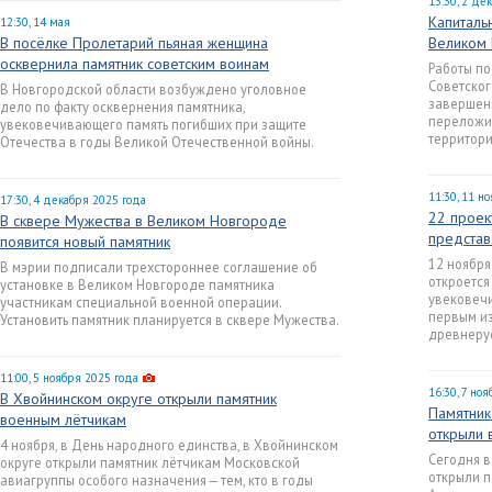
13:30, 2 де
Капиталь
12:30, 14 мая
В посёлке Пролетарий пьяная женщина
Великом
осквернила памятник советским воинам
Работы по
Советског
В Новгородской области возбуждено уголовное
завершен
дело по факту осквернения памятника,
переложил
увековечивающего память погибших при защите
территори
Отечества в годы Великой Отечественной войны.
11:30, 11 н
17:30, 4 декабря 2025 года
22 проек
В сквере Мужества в Великом Новгороде
представ
появится новый памятник
12 ноября
В мэрии подписали трехстороннее соглашение об
откроется
установке в Великом Новгороде памятника
увековеч
участникам специальной военной операции.
первым из
Установить памятник планируется в сквере Мужества.
древнеру
11:00, 5 ноября 2025 года
16:30, 7 но
В Хвойнинском округе открыли памятник
Памятник
военным лётчикам
открыли 
4 ноября, в День народного единства, в Хвойнинском
Сегодня в
округе открыли памятник лётчикам Московской
открыли п
авиагруппы особого назначения — тем, кто в годы