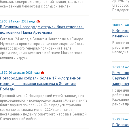
Артемьеву
блокады совершал ежедневный подвиг, связывая
Старорусс
осаждённый Ленинград с большой землёй.
Поддорск
18:00, 24 июня 2025 года
18:00, 5 но
В Великом Новгороде открыли бюст генерала-
В Велико
полковника Павла Артемьева
памятник
Сегодня, 24 июля, в Великом Новгороде в «Сквере
В конце о
Мужества» прошло торжественное открытие бюста
работы по
новгородского генерал-полковника Павла
наследия 
Артемьева, командующего войсками Московского
военного округа.
17:30, 31 о
Ремонтно
13:30, 20 февраля 2025 года
Новгородцы собрали более 17 килограммов
Сергею Р
монет для выплавки памятника к 80-летию
заверше
Победы
Подрядчи
работы пл
Прошлой весной Новгородский музей-заповедник
Рахманино
присоединился к всенародной акции «Живая память
ремонт пр
благодарных поколений». Она предусматривала
создание из сплава монет СССР памятников,
посвященных подвигу советского народа в Великой
Отечественной войне.
13:30, 24 о
В Велико