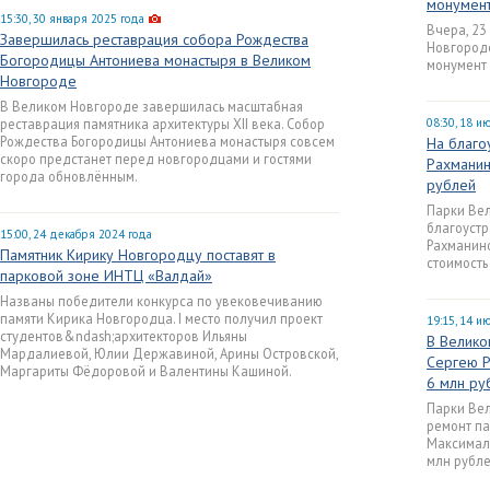
монумент
15:30, 30 января 2025 года
Вчера, 23
Завершилась реставрация собора Рождества
Новгород
Богородицы Антониева монастыря в Великом
монумент
Новгороде
В Великом Новгороде завершилась масштабная
реставрация памятника архитектуры XII века. Собор
08:30, 18 и
Рождества Богородицы Антониева монастыря совсем
На благо
скоро предстанет перед новгородцами и гостями
Рахманин
города обновлённым.
рублей
Парки Вел
благоустр
15:00, 24 декабря 2024 года
Рахманин
Памятник Кирику Новгородцу поставят в
стоимость
парковой зоне ИНТЦ «Валдай»
Названы победители конкурса по увековечиванию
памяти Кирика Новгородца. I место получил проект
19:15, 14 и
студентов&ndash;архитекторов Ильяны
В Велико
Мардалиевой, Юлии Державиной, Арины Островской,
Сергею Р
Маргариты Фёдоровой и Валентины Кашиной.
6 млн ру
Парки Вел
ремонт па
Максималь
млн рубле