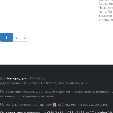
Державина
Московско
поэту. Со
закладки 
юстиции и
2
3
© «
Новгород.ру
», 1997-2026.
Адрес редакции: Великий Новгород, ул. Нехинская, д. 8
Републикация текстов, фотографий и другой информации разрешена то
письменного разрешения авторов.
Материалы, помеченные значком
, публикуются на правах рекламы.
Свидетельство о регистрации СМИ Эл № ФС77-42458 от 27 октября 20