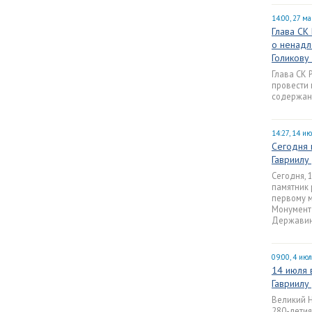
14:00, 27 м
Глава СК
о ненадл
Голикову
Глава СК 
провести
содержан
14:27, 14 и
Сегодня 
Гавриилу
Сегодня, 
памятник 
первому м
Монумент
Державин
09:00, 4 ию
14 июля 
Гавриилу
Великий 
280-летия