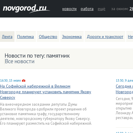
новости
работа
ещё
за окном:
2
Лента
Политика
Общество
Экономика
Дороги и транспорт
Не
Новости по тегу: памятник
Все новости
16:30, 15 июля
13:30, 9 де
На Софийской набережной в Великом
Сегодня 
Новгороде планируют установить памятник Якову
Новгород
Сиверсу
Сегодня, 
мероприят
На внеочередном заседании депутаты Думы
открытию 
Великого Новгорода одобрили проект решения об
Леониду 
установке памятника графу, государственному
реставрац
деятелю, новгородскому губернатору Якову Сиверсу.
Его планируют разместить на Софийской набережной.