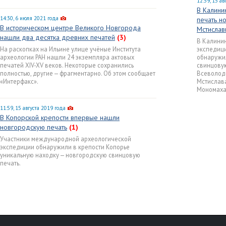
12:59, 15 ав
В Калини
14:30, 6 июля 2021 года
печать н
В историческом центре Великого Новгорода
Мстислав
нашли два десятка древних печатей
(3)
В Калини
На раскопках на Ильине улице учёные Института
экспедици
археологии РАН нашли 24 экземпляра актовых
обнаружи
печатей XIV-XV веков. Некоторые сохранились
свинцовую
полностью, другие — фрагментарно. Об этом сообщает
Всеволода
«Интерфакс».
Мстислав
Мономаха
11:59, 15 августа 2019 года
В Копорской крепости впервые нашли
новгородскую печать
(1)
Участники международной археологической
экспедиции обнаружили в крепости Копорье
уникальную находку — новгородскую свинцовую
печать.