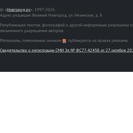
© «
Новгород.ру
», 1997-2026.
Адрес редакции: Великий Новгород, ул. Нехинская, д. 8
Републикация текстов, фотографий и другой информации разрешена то
письменного разрешения авторов.
Материалы, помеченные значком
, публикуются на правах рекламы.
Свидетельство о регистрации СМИ Эл № ФС77-42458 от 27 октября 20