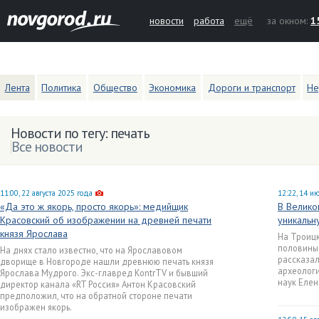
новости
работа
ещё
за окном:
1
Лента
Политика
Общество
Экономика
Дороги и транспорт
Не
Новости по тегу: печать
Все новости
11:00, 22 августа 2025 года
12:22, 14 и
«Да это ж якорь, просто якорь»: медийщик
В Велико
Красовский об изображении на древней печати
уникальн
князя Ярослава
На Троицк
половины 
На днях стало известно, что на Ярославовом
рассказал
дворище в Новгороде нашли древнюю печать князя
археологи
Ярослава Мудрого. Экс-главред KontrTV и бывший
наук Елен
директор канала «RT Россия» Антон Красовский
предположил, что на обратной стороне печати
изображен якорь.