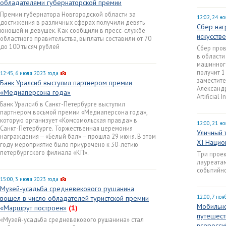
обладателями губернаторской премии
Премии губернатора Новгородской области за
12:02, 24 н
достижения в различных сферах получили девять
Сбер наг
юношей и девушек. Как сообщили в пресс-службе
искусств
областного правительства, выплаты составили от 70
до 100 тысяч рублей
Сбер пров
в области
машинного
получит 1
12:45, 6 июля 2023 года
заместит
Банк Уралсиб выступил партнером премии
Александ
«Медиаперсона года»
Artificial 
Банк Уралсиб в Санкт-Петербурге выступил
партнером восьмой премии «Медиаперсона года»,
которую организует «Комсомольская правда» в
12:00, 21 н
Санкт-Петербурге. Торжественная церемония
Уличный 
награждения — «Белый бал» — прошла 29 июня. В этом
XI Нацио
году мероприятие было приурочено к 30-летию
петербургского филиала «КП».
Три проек
лауреатам
событийно
15:00, 3 июля 2023 года
Музей-усадьба средневекового рушанина
12:00, 7 но
вошёл в число обладателей туристской премии
Мобильно
«Маршрут построен»
(1)
путешест
«Музей-усадьба средневекового рушанина» стал
всеросси