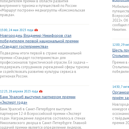
победителем премии в области развития
внутреннего туризма и путешествий по России
Мобильно
«Маршрут построен» медиагруппы «Комсомольская
путешеств
правда».
Всероссий
2022». Об
сообщил 
Никитин.
15:00, 24 мая 2023 года
Новгородец Владимир Никифоров стал
победителем первой национальной премии
12:00, 29 о
«Стандарт гостеприимства»
Шесть пр
Подведены итоги первой в стране национальной
Столыпин
премии «Стандарт гостеприимства» для
профессионалов туристической отрасли. Её задача —
Премия в 
поддержать сотрудников учреждений сферы туризма
Столыпина
и содействовать развитию культуры сервиса в
победили 
регионах России.
14:30, 7 ок
12:23, 28 апреля 2023 года
Организа
Банк Уралсиб выступил партнером премии
приём за
«Эксперт года»
Новгородс
Банк Уралсиб в Санкт-Петербурге выступил
конкурсе 
партнером 12-й Всероссийской премии «Эксперт
осознанн
года». Награждение лауреатов состоялось в стенах
с твёрды
Николаевского дворца в Санкт-Петербурге. Главной
премия 20
задачей премии является определение лидеров,