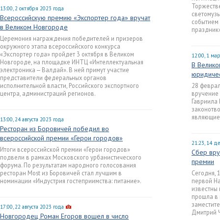
Торжестве
13:00, 2 октября 2023 года
светомузы
Всероссийскую премию «Экспортер года» вручат
событием
в Великом Новгороде
праздник»
Церемония награждения победителей и призеров
окружного этапа всероссийского конкурса
«Экспортер года» пройдет 3 октября в Великом
12:00, 1 ма
Новгороде, на площадке ИНТЦ «Интеллектуальная
В Велико
электроника — Валдай». В ней примут участие
юридичес
представители федеральных органов
исполнительной власти, Российского экспортного
28 феврал
центра, администраций регионов.
вручение
Гавриила
законотво
являющие
13:00, 24 августа 2023 года
Ресторан из Боровичей победил во
всероссийской премии «Герои городов»
21:23, 14 д
Итоги всероссийской премии «Герои городов»
Сбер вру
подвели в рамках Московского урбанистического
премии
форума. По результатам народного голосования
ресторан Most из Боровичей стал лучшим в
Сегодня, 
номинации «Индустрия гостеприимства: питание».
первой На
известны 
прошла в 
заместите
17:00, 22 августа 2023 года
Дмитрий 
Новгородец Роман Егоров вошел в число