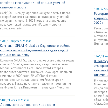
призёров международной премии уличной
культуры и спорта
11:00, 6 де
«КАРДО» — международная конкурс-премия, целью
Ресторат
которой является развитие и поддержка уличной
всеросси
культуры и спорта. В 2023 году она стала частью
2022»
президентской платформы «Россия — страна
возможностей».
Руководит
«Антонио 
Антонова
индустрии
13:00, 18 августа 2023 года
Имена поб
Компания SPLAT Global из Окуловского района
вошла в число победителей международной
премии по качеству
12:00, 29 н
Компания SPLAT Global из Окуловского района вошла
В Новгор
в число 15 победителей международной премии
экспертн
Global Performance Excellence Award, которая
значимый
проводится Азиатско-Тихоокеанской организацией
отмечены
качества с 2000 года. SPLAT Global стала
единственным представителем России среди
В минувшу
призеров. Также признание получили предприятия
Министер
из Индии, Китая, Индонезии, Таиланда и Мексики.
фонда обя
Новгородс
врачей-л
«Врач с б
14:00, 21 июля 2023 года
«АльфаСтр
Девять молодых новгородцев стали