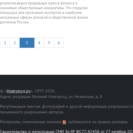
реализовавших прорывные идеи в бизнесе и
значимые общественные инициативы. Это открытая
площадка для признания экспертов в наиболее
актуальных сферах деловой и общественной жизни
регионов России.
1
2
4
5
6
© «
Новгород.ру
», 1997-2026.
Адрес редакции: Великий Новгород, ул. Нехинская, д. 8
Републикация текстов, фотографий и другой информации разрешена то
письменного разрешения авторов.
Материалы, помеченные значком
, публикуются на правах рекламы.
Свидетельство о регистрации СМИ Эл № ФС77-42458 от 27 октября 20