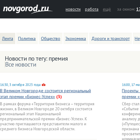
новости
работа
ещё
за окном:
1
Лента
Политика
Общество
Экономика
Дороги и транспорт
Не
Новости по тегу: премия
Все новости
16:30, 3 октября 2023 года
16:00, 17 м
В Великом Новгороде состоится региональный
Проекты 
этап премии «Бизнес-Успех»
(3)
премии «
В рамках форума «Территория бизнеса — территория
Сбер ста
жизни», в Великом Новгороде 20 октября состоится
«Событие
региональный этап Национальной
конференц
предпринимательской премии «Бизнес-Успех». К
анализу да
участию приглашаются представители малого и
(«Путешес
среднего бизнеса Новгородской области.
признана
просветит
номинации