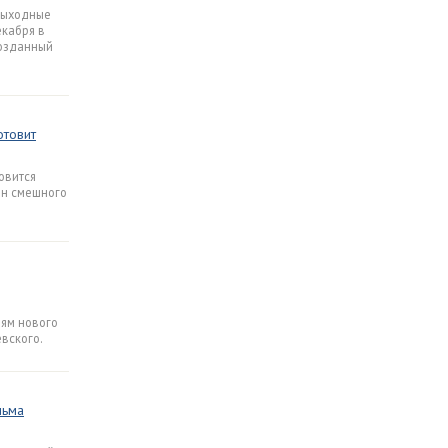
выходные
екабря в
созданный
отовит
овится
он смешного
иям нового
вского.
льма