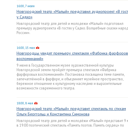
16:00, 7 июля
Новгородский театр «Малый» представил аудиопроект «В гост
у Садко»
Новгородский театр для детей и молодежи «Малый» подготовил
премьеру аудиопроекта «В гостях у Садко. Волшебные сказки наро
России».
16:00, 15 мая
Новгородцы увидят премьеру спектакля «Фабрика фарфоро
воспоминаний»
9 июня в Государственном музее художественной культуры
Новгородской земли пройдёт премьера спектакля «Фабрика
фарфоровых воспоминаний». Постановка посвящена теме памяти,
запечатлённой в фарфоре, и объединяет музейное пространство,
бережное отношение к культурному наследию и выразительные
возможности современного театра.
18:00, 8 мая
Новгородский театр «Малый» представит спектакль по стихам
Ольги Берггольц и Константина Симонова
Новгородский театр для детей и молодёжи «Малый» представит 9 
в 19:00 поэтический спектакль «Память поэтов. Память сердец» по