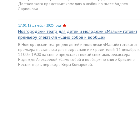
Достоевского представит комедию о любви по пьесе Андрея
Ларионова.
17:30, 12 декабря 2025 года
Новгородский театр для детей и молодежи «Малый» готовит
премьеру спектакля «Само собой и вообще»
В Новгородском театре для детей и молодежи «Малый» готовится
премьера постановки для подростков и их родителей. 13 декабря в
13:00 и 19:00 на сцене представят новый спектакль режиссера
Надежды Алексеевой «Само собой и вообще» по книге Кристине
Нёстлингер в переводе Веры Комаровой.