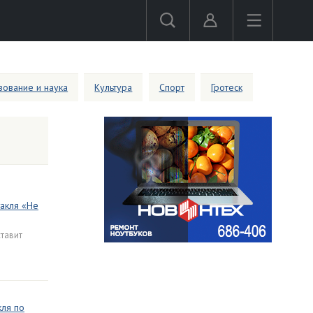
ование и наука
Культура
Спорт
Гротеск
акля «Не
ставит
кля по