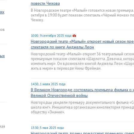
повести Чехова
В Новгородском театре «Малый» готовится новая премьера. 
ях
октября в 19:00 будет показан спектакль «Чёрный монах» п
Чехову.
дов
10:00, 9 сентября 2025 года
Новгородский театр «Малый» откроет новый сезон пр
спектакля по книге Анджелы Леон
Новгородский театр «Малый» откроет 36 театральный сезон
вых
премьерным показом спектакля «Шарлотта. Девочка, котор
изменить мир». Он вдохновлён книгой Анджелы Леон «Шарл
жить в мире» в переводе Нины Фрейман.
14:30, 1 июля 2025 года
В Великом Новгороде состоялась премьера фильма о 
Великой Отечественной войны
Новгородцы увидели премьеру документального фильма «
школа юнг». Инициатива организации кинолектория прина
обществу «Знание».
мая
13:30, 5 мая 2025 года
Новгородский театр драмы представит премьеру спект