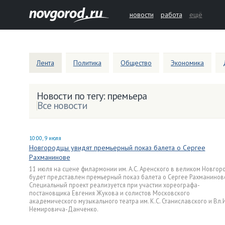
новости
работа
ещё
Лента
Политика
Общество
Экономика
Новости по тегу: премьера
Все новости
10:00, 9 июля
Новгородцы увидят премьерный показ балета о Сергее
Рахманинове
11 июля на сцене филармонии им. А.С. Аренского в великом Новгор
будет представлен премьерный показ балета о Сергее Рахманинов
Специальный проект реализуется при участии хореографа-
постановщика Евгения Жукова и солистов Московского
академического музыкального театра им. К.С. Станиславского и Вл.И
Немировича-Данченко.