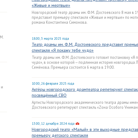
«Живые и мертвые»
Новгородский театр драмы им. Ф.М. Достоевского 8 мая в 1
представит премьеру спектакля «Живые и мертвые» по мот
романа Константина Симонова.
М.
18:00, 3 марта 2025 года
Театр драмы им. Ф.М. Достоевского представит премь
спектакля «Я покажу тебе чудо»
Театр драмы им. Ф.М. Достоевского готовит постановку «Я 
чудо», в основе которой — подлинная история новгородца 
Семёнова. Премьера состоится 6 марта в 19:00.
10:00, 26 февраля 2025 года
 и
Актёры новгородского драмтеатра репетируют спектак
посвящённый СВО
Артисты Новгородского академического театра драмы имен
Достоевского репетируют спектакль «Zона Особого Vниман
13:00, 12 декабря 2024 года
Новгородский театр «Малый» в эти выходные предста
премьеру детского спектакля