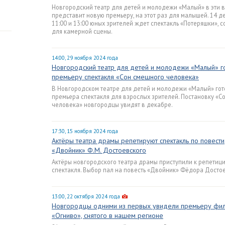
Новгородский театр для детей и молодежи «Малый» в эти 
представит новую премьеру, на этот раз для малышей. 14 д
11:00 и 13:00 юных зрителей ждет спектакль «Потеряшки», 
для камерной сцены.
14:00, 29 ноября 2024 года
Новгородский театр для детей и молодежи «Малый» г
премьеру спектакля «Сон смешного человека»
В Новгородском театре для детей и молодежи «Малый» гот
премьера спектакля для взрослых зрителей. Постановку «С
человека» новгородцы увидят в декабре.
17:30, 15 ноября 2024 года
Актёры театра драмы репетируют спектакль по повести
«Двойник» Ф.М. Достоевского
Актёры новгородского театра драмы приступили к репетиц
спектакля. Выбор пал на повесть «Двойник» Фёдора Достое
13:00, 22 октября 2024 года
Новгородцы одними из первых увидели премьеру фи
«Огниво», снятого в нашем регионе