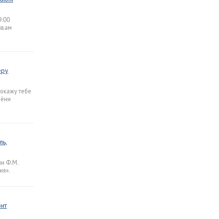
9:00
ивам
еру
покажу тебе
Лёни
ль,
и Ф.М.
ия».
вит