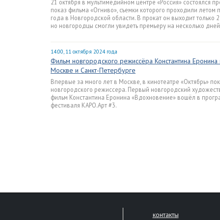
21 октября в мультимедийном центре «Россия» состоялся п
показ фильма «Огниво», съемки которого проходили летом 
года в Новгородской области. В прокат он выходит только 2
но новгородцы смогли увидеть премьеру на несколько дней
14:00, 11 октября 2024 года
Фильм новгородского режиссёра Константина Еронина 
Москве и Санкт-Петербурге
Впервые за много лет в Москве, в кинотеатре «Октябрь» по
новгородского режиссера. Первый новгородский художес
фильм Константина Еронина «Вдохновение» вошёл в прогр
фестиваля КАРО.Арт #3.
контакты