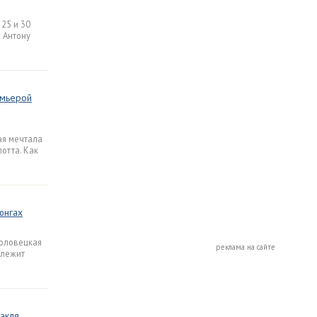
25 и 30
о Антону
емьерой
ая мечтала
отта. Как
юнгах
Соловецкая
реклама на сайте
длежит
акля