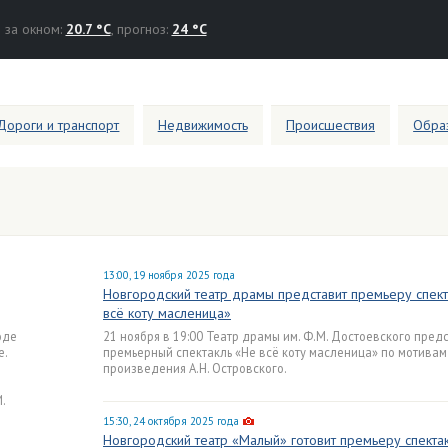
за окном:
20.7 °C
, прогноз:
24 °C
Дороги и транспорт
Недвижимость
Происшествия
Образ
13:00, 19 ноября 2025 года
Новгородский театр драмы представит премьеру спект
всё коту масленица»
оде
21 ноября в 19:00 Театр драмы им. Ф.М. Достоевского пред
е.
премьерный спектакль «Не всё коту масленица» по мотивам
произведения А.Н. Островского.
.
15:30, 24 октября 2025 года
Новгородский театр «Малый» готовит премьеру спекта