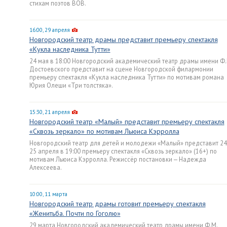
стихам поэтов ВОВ.
16:00, 29 апреля
Новгородский театр драмы представит премьеру спектакля
«Кукла наследника Тутти»
24 мая в 18:00 Новгородский академический театр драмы имени Ф.
Достоевского представит на сцене Новгородской филармонии
премьеру спектакля «Кукла наследника Тутти» по мотивам романа
Юрия Олеши «Три толстяка».
15:30, 21 апреля
Новгородский театр «Малый» представит премьеру спектакля
«Сквозь зеркало» по мотивам Льюиса Кэрролла
Новгородский театр для детей и молодежи «Малый» представит 24
25 апреля в 19:00 премьеру спектакля «Сквозь зеркало» (16+) по
мотивам Льюиса Кэрролла. Режиссёр постановки — Надежда
Алексеева.
10:00, 11 марта
Новгородский театр драмы готовит премьеру спектакля
«Женитьба. Почти по Гоголю»
29 марта Новгородский академический театр драмы имени Ф.М.