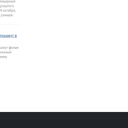
ремьерный
прошлого
4 октября,
 раньше.
покажут в
кажут фильм
твенный
амму