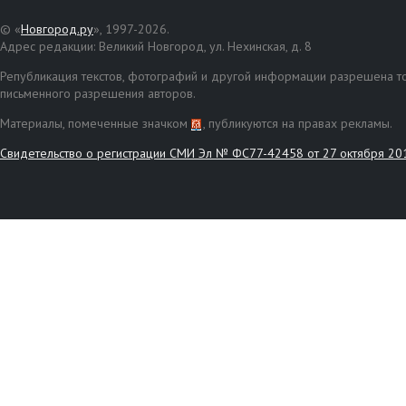
© «
Новгород.ру
», 1997-2026.
Адрес редакции: Великий Новгород, ул. Нехинская, д. 8
Републикация текстов, фотографий и другой информации разрешена то
письменного разрешения авторов.
Материалы, помеченные значком
, публикуются на правах рекламы.
Свидетельство о регистрации СМИ Эл № ФС77-42458 от 27 октября 20