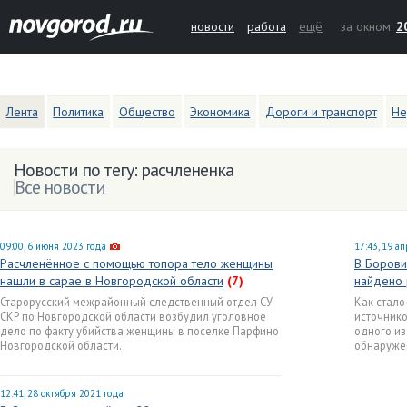
новости
работа
ещё
за окном:
2
Лента
Политика
Общество
Экономика
Дороги и транспорт
Не
Новости по тегу: расчлененка
Все новости
09:00, 6 июня 2023 года
17:43, 19 а
Расчленённое с помощью топора тело женщины
В Борови
нашли в сарае в Новгородской области
(7)
найдено 
Старорусский межрайонный следственный отдел СУ
Как стало
СКР по Новгородской области возбудил уголовное
источнико
дело по факту убийства женщины в поселке Парфино
одного из
Новгородской области.
обнаруже
12:41, 28 октября 2021 года