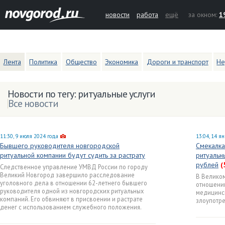
новости
работа
ещё
за окном:
1
Лента
Политика
Общество
Экономика
Дороги и транспорт
Не
Новости по тегу: ритуальные услуги
Все новости
11:30, 9 июля 2024 года
13:04, 14 я
Бывшего руководителя новгородской
Смекалка
ритуальной компании будут судить за растрату
ритуальн
рублей
(
Следственное управление УМВД России по городу
Великий Новгород завершило расследование
В Велико
уголовного дела в отношении 62-летнего бывшего
отношении
руководителя одной из новгородских ритуальных
медицинск
компаний. Его обвиняют в присвоении и растрате
злоупотр
денег с использованием служебного положения.