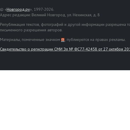
© «
Новгород.ру
», 1997-2026.
Адрес редакции: Великий Новгород, ул. Нехинская, д. 8
Републикация текстов, фотографий и другой информации разрешена то
письменного разрешения авторов.
Материалы, помеченные значком
, публикуются на правах рекламы.
Свидетельство о регистрации СМИ Эл № ФС77-42458 от 27 октября 20