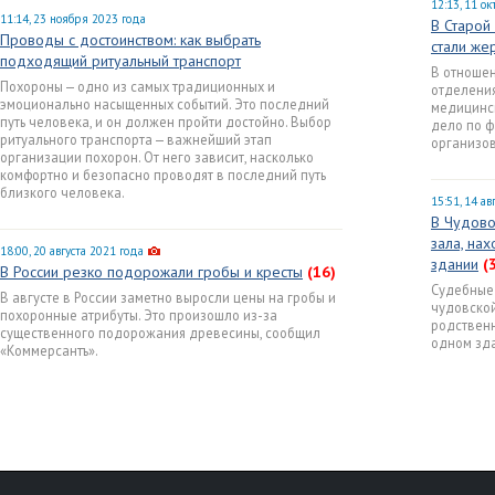
12:13, 11 о
11:14, 23 ноября 2023 года
В Старой
Проводы с достоинством: как выбрать
стали же
подходящий ритуальный транспорт
В отношен
Похороны — одно из самых традиционных и
отделени
эмоционально насыщенных событий. Это последний
медицинс
путь человека, и он должен пройти достойно. Выбор
дело по 
ритуального транспорта — важнейший этап
организова
организации похорон. От него зависит, насколько
комфортно и безопасно проводят в последний путь
близкого человека.
15:51, 14 ав
В Чудово
зала, на
18:00, 20 августа 2021 года
здании
(
В России резко подорожали гробы и кресты
(16)
Судебные 
В августе в России заметно выросли цены на гробы и
чудовской
похоронные атрибуты. Это произошло из-за
родственн
существенного подорожания древесины, сообщил
одном зда
«Коммерсантъ».