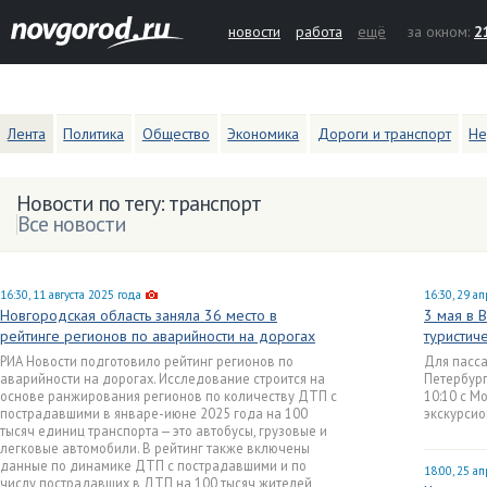
новости
работа
ещё
за окном:
2
Лента
Политика
Общество
Экономика
Дороги и транспорт
Не
Новости по тегу: транспорт
Все новости
16:30, 11 августа 2025 года
16:30, 29 а
Новгородская область заняла 36 место в
3 мая в 
рейтинге регионов по аварийности на дорогах
туристич
РИА Новости подготовило рейтинг регионов по
Для пасса
аварийности на дорогах. Исследование строится на
Петербург
основе ранжирования регионов по количеству ДТП с
10:10 с М
пострадавшими в январе-июне 2025 года на 100
экскурси
тысяч единиц транспорта — это автобусы, грузовые и
легковые автомобили. В рейтинг также включены
данные по динамике ДТП с пострадавшими и по
18:00, 25 а
числу пострадавших в ДТП на 100 тысяч жителей