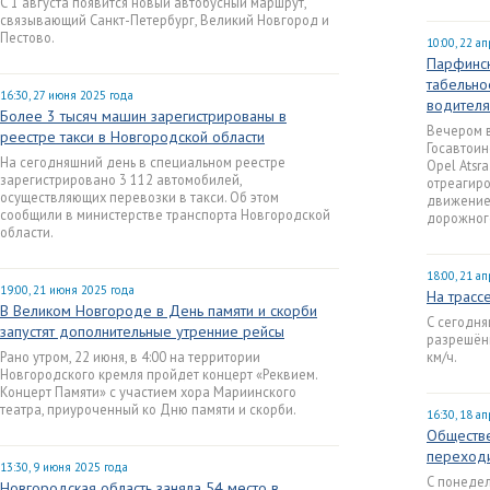
С 1 августа появится новый автобусный маршрут,
связывающий Санкт-Петербург, Великий Новгород и
Пестово.
10:00, 22 а
Парфинск
табельно
16:30, 27 июня 2025 года
водителя
Более 3 тысяч машин зарегистрированы в
Вечером 
реестре такси в Новгородской области
Госавтоин
На сегодняшний день в специальном реестре
Opel Atsr
зарегистрировано 3 112 автомобилей,
отреагиро
осуществляющих перевозки в такси. Об этом
движение.
сообщили в министерстве транспорта Новгородской
дорожног
области.
18:00, 21 а
19:00, 21 июня 2025 года
На трасс
В Великом Новгороде в День памяти и скорби
С сегодня
запустят дополнительные утренние рейсы
разрешённ
Рано утром, 22 июня, в 4:00 на территории
км/ч.
Новгородского кремля пройдет концерт «Реквием.
Концерт Памяти» c участием хора Мариинского
театра, приуроченный ко Дню памяти и скорби.
16:30, 18 а
Обществе
переходи
13:30, 9 июня 2025 года
С понедел
Новгородская область заняла 54 место в