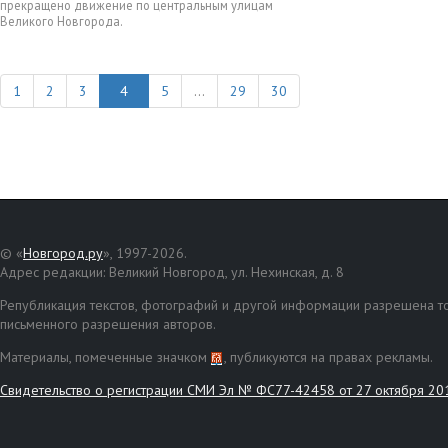
прекращено движение по центральным улицам
Великого Новгорода.
1
2
3
5
...
29
30
© «
Новгород.ру
», 1997-2026.
Адрес редакции: Великий Новгород, ул. Нехинская, д. 8
Републикация текстов, фотографий и другой информации разрешена то
письменного разрешения авторов.
Материалы, помеченные значком
, публикуются на правах рекламы.
Свидетельство о регистрации СМИ Эл № ФС77-42458 от 27 октября 20