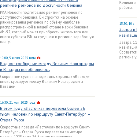
Великого
рейтинге регионов по доступности бензина
работы.
РИА Новости подготовило рейтинг регионов по
доступности бензина. Он строится на основе
ранжирования регионов по объёму наиболее
15:30, 10 а
распространенной в нашей стране марки бензина
Завтра в
АИ-92, который может приобрести житель того или
навигаци
иного субъекта РФ на среднюю в регионе заработную
плату.
Завтра, 1
навигация
Соответс
региона у
10:00, 5 июня 2025 года
Водное сообщение между Великим Новгородом
и Взвадом возобновилось
Скоростное судно на подводных крыльях «Восход»
вновь курсирует между Великим Новгородом и
Взвадом.
16:30, 21 мая 2025 года
В этом году «Ласточка» перевезла более 26
тысяч человек по маршруту Санкт-Петербург —
Старая Русса
Скоростные поезда «Ласточка» по маршруту Санкт-
Петербург — Старая Русса перевезли за четыре
месяца 2025 года 26,5 тысяч пассажиров.