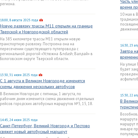
Часть ул
региона.
время пр
10 мая в 
традицион
18:00, 8 августа 2025 года
посвящен
Новую развязку трассы М11 открыли на границе
движение
Тверской и Новгородской областей
На 385 километре трассы М11 открыли новую
транспортную развязку. Построена она на
16:30, 23 а
пересечении существующего путепровода с
Завтра н
региональной дорогой «Устюжна &ndash; Валдай» в
временн
Бологовском округе Тверской области.
На улице 
будет зак
проведени
13:30, 31 июля 2025 года
асфальтоб
С 1 августа в Великом Новгороде изменятся
схемы движения нескольких автобусов
В Великом Новгороде с пятницы, 1 августа, по
15:30, 22 а
рабочим дням изменится схема движения отдельных
В Велико
рейсов городских автобусных маршрутов №5, 15, 18.
туристич
Возобновл
маршрута
14:45, 24 июля 2025 года
маршрут п
Санкт-Петербург, Великий Новгород и Пестово
январе пр
свяжет новый автобусный маршрут
популярны