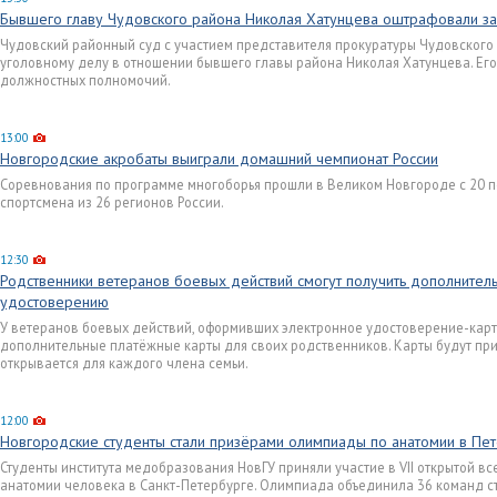
Бывшего главу Чудовского района Николая Хатунцева оштрафовали 
Чудовский районный суд с участием представителя прокуратуры Чудовского
уголовному делу в отношении бывшего главы района Николая Хатунцева. Е
должностных полномочий.
13:00
Новгородские акробаты выиграли домашний чемпионат России
Соревнования по программе многоборья прошли в Великом Новгороде с 20 по
спортсмена из 26 регионов России.
12:30
Родственники ветеранов боевых действий смогут получить дополнитель
удостоверению
У ветеранов боевых действий, оформивших электронное удостоверение-карту
дополнительные платёжные карты для своих родственников. Карты будут прив
открывается для каждого члена семьи.
12:00
Новгородские студенты стали призёрами олимпиады по анатомии в Пе
Студенты института медобразования НовГУ приняли участие в VII открытой в
анатомии человека в Санкт-Петербурге. Олимпиада объединила 36 команд с