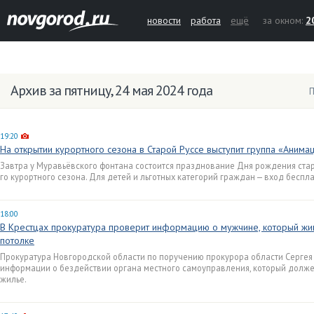
новости
работа
ещё
за окном:
2
Архив за пятницу, 24 мая 2024 года
П
19:20
На открытии курортного сезона в Старой Руссе выступит группа «Анима
Завтра у Муравьёвского фонтана состоится празднование Дня рождения стар
го курортного сезона. Для детей и льготных категорий граждан — вход беспл
18:00
В Крестцах прокуратура проверит информацию о мужчине, который жив
потолке
Прокуратура Новгородской области по поручению прокурора области Серге
информации о бездействии органа местного самоуправления, который долже
жилье.