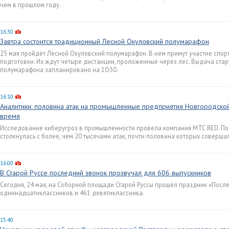
чем в прошлом году.
16:30
Завтра состоится традиционный Лесной Окуловский полумарафон
25 мая пройдёт Лесной Окуловский полумарафон. В нем примут участие спор
подготовки. Их ждут четыре дистанции, проложенные через лес. Выдача старт
полумарафона запланировано на 10:30.
16:10
Аналитики: половина атак на промышленные предприятия Новгородско
время
Исследование киберугроз в промышленности провела компания МТС RED. По 
столкнулась с более, чем 20 тысячами атак, почти половина которых соверша
16:00
В Старой Руссе последний звонок прозвучал для 606 выпускников
Сегодня, 24 мая, на Соборной площади Старой Руссы прошёл праздник «Посл
одиннадцатиклассников и 461 девятиклассника.
15:40