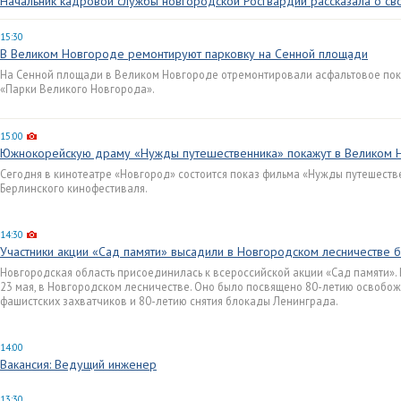
Начальник кадровой службы новгородской Росгвардии рассказала о с
15:30
В Великом Новгороде ремонтируют парковку на Сенной площади
На Сенной площади в Великом Новгороде отремонтировали асфальтовое пок
«Парки Великого Новгорода».
15:00
Южнокорейскую драму «Нужды путешественника» покажут в Великом 
Сегодня в кинотеатре «Новгород» состоится показ фильма «Нужды путешеств
Берлинского кинофестиваля.
14:30
Участники акции «Сад памяти» высадили в Новгородском лесничестве б
Новгородская область присоединилась к всероссийской акции «Сад памяти»
23 мая, в Новгородском лесничестве. Оно было посвящено 80-летию освобо
фашистских захватчиков и 80-летию снятия блокады Ленинграда.
14:00
Вакансия: Ведущий инженер
13:30