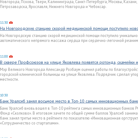
Новгорода, Пскова, Твери, Калининграда, Санкт-Петербурга, Москвы, Казани,
Петрозаводска, Ярославля, Нижнего Новгорода и Чебоксар.
11:30
На Новгородскую станцию скорой медицинской помощи поступило нов
На Новгородскую станцию скорой медицинской помощи поступило уникально
автоматического непрямого массажа сердца при сердечно-легочной реаним
11:00
В сквере Профсоюзов на улице Яковлева появятся ротонда, скамейки и
Мэр Великого Новгорода Александр Розбаум оценил работы по благоустройс
городской клинической больницы на улице Яковлева. Подрядчик сделал упо
местности.
10:30
Банк Уралсиб занял восьмое место в Топ-10 самых инновационных бан
Банк Уралсиб вновь вошел в Топ-10 рейтинга самых инновационных банков Р
Фонд «Сколково». В итоговом зачете по общей сумме баллов Уралсиб занимае
банк занял третье место в рейтинге по показателю «Инновационная оргструкт
«Сотрудничество со стартапами».