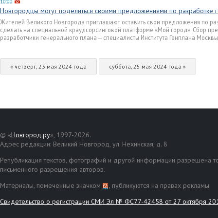
10:00
Новгородцы могут поделиться своими предложениями по разработке г
Жителей Великого Новгорода приглашают оставить свои предложения по раз
сделать на специальной краудсорсинговой платформе «Мой город». Сбор пр
разработчики генерального плана — специалисты Института Генплана Москвы
« четверг, 23 мая 2024 года
суббота, 25 мая 2024 года »
© «
Новгород.ру
», 1997-2026.
Адрес редакции: Великий Новгород, ул. Нехинская, д. 8
Републикация текстов, фотографий и другой информации разрешена то
письменного разрешения авторов.
Материалы, помеченные значком
, публикуются на правах рекламы.
Свидетельство о регистрации СМИ Эл № ФС77-42458 от 27 октября 20