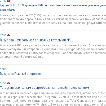
17:40
Группа ВТБ: 38% граждан РФ считают, что их персональные данные д
способами
Более трети граждан РФ (38%) считают, что организации должны применять 
пользовательских персональных данных, как на программном, так и аппаратн
участие человека в обработке персональных данных, показали результаты оп
17:30
В Чудово началась модернизация котельной № 1
В котельной №1 в на улице Титова в Чудово, построенной ровно 50 лет назад
годы эксплуатации устарели и выработали свой ресурс. Модернизация позво
более мощных котла, смонтировать современное теплотехническое оборудов
автоматический режим работы.
17:00
Вакансия: Главный энергетик
16:50
Telegram стал самым востребованным онлайн-приложением
В то время как интерес к традиционным звонкам снижается, активность граж
онлайн-сервисом россиян стал Telegram — именно на этот мессенджер в 202
безлимитный интернет, свидетельствует аналитика Yota. Однако значительная
еще отдает предпочтение WhatsApp. В то же время на привычные звонки абон