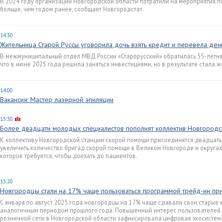
В 2024 году организации Новгородской области потратили на мероприятия по
больше, чем годом ранее, сообщает Новгородстат.
14:30
Жительница Старой Руссы уговорила дочь взять кредит и перевела де
В межмуниципальный отдел МВД России «Старорусский» обратилась 55-летня
что в июне 2025 года решила заняться инвестициями, но в результате стала 
14:00
Вакансия: Мастер лазерной эпиляции
13:30
Более двадцати молодых специалистов пополнят коллектив Новгородс
К коллективу Новгородской станции скорой помощи присоединятся двадцать
увеличить количество бригад скорой помощи в Великом Новгороде и округах
которое требуется, чтобы доехать до пациентов.
13:20
Новгородцы стали на 17% чаще пользоваться программой трейд-ин пр
С января по август 2025 года новгородцы на 17% чаще сдавали свои старые 
аналогичным периодом прошлого года. Повышенный интерес пользователей 
розничной сети в Новгородской области зафиксировала цифровая экосистема