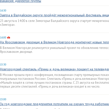
Вакансия: Директор группы
16:30
Завтра в Валдайском округе пройдёт межрегиональный фестиваль ямщ
23 августа в 14:00 в селе Зимогорье Валдайского округа стартует межрегио
«Зимгора».
16:00
На Ярославовом дворище в Великом Новгороде монтируют новые теп
В Великом Новгороде реализуется уникальный проект по обновлению теплосе
Ярославовом дворище.
15:30
Новгородский спектакль «Принц и дочь великана» покажут на телевиде
В Москве прошла пресс-конференция, посвященная старту премьерных показ
театральных постановок России». Спектакль «Принц и дочь великана» Новгор
«Малый» вошёл в сотню лучших постановок страны. С 23 августа на бесплатн
первых десяти спектаклей. «Принц и дочь великана» входит в их число.
15:00
За год новгородские предприятия потратили на охрану труда работник