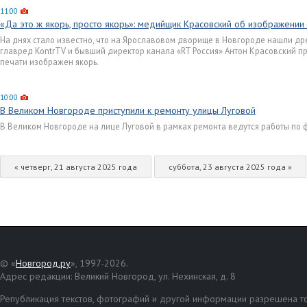
11:00
«Да это ж якорь, просто якорь»: медийщик Красовский об изображении
На днях стало известно, что на Ярославовом дворище в Новгороде нашли др
главред KontrTV и бывший директор канала «RT Россия» Антон Красовский п
печати изображен якорь.
10:00
В Великом Новгороде приступили к ремонту улицы Луговой
В Великом Новгороде на лице Луговой в рамках ремонта ведутся работы по 
« четверг, 21 августа 2025 года
суббота, 23 августа 2025 года »
© «
Новгород.ру
», 1997-2026.
Адрес редакции: Великий Новгород, ул. Нехинская, д. 8
Републикация текстов, фотографий и другой информации разрешена то