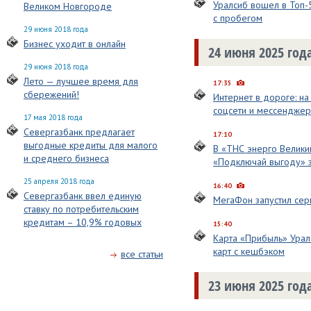
Уралсиб вошел в Топ-
Великом Новгороде
с пробегом
29 июня 2018 года
Бизнес уходит в онлайн
24 июня 2025 год
29 июня 2018 года
Лето — лучшее время для
17:35
сбережений!
Интернет в дороге: на
соцсети и мессендже
17 мая 2018 года
Севергазбанк предлагает
17:10
выгодные кредиты для малого
В «ТНС энерго Велики
и среднего бизнеса
«Подключай выгоду» 
25 апреля 2018 года
16:40
Севергазбанк ввел единую
МегаФон запустил сер
ставку по потребительским
кредитам – 10,9% годовых
15:40
Карта «Прибыль» Урал
карт с кешбэком
все статьи
23 июня 2025 год