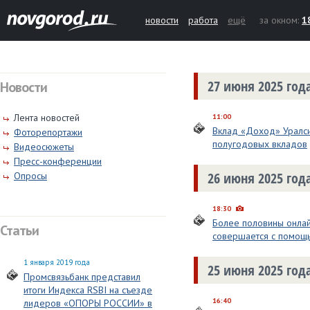
новости
работа
ещё
за окном:
1
27 июня 2025 год
Новости
Лента новостей
11:00
Вклад «Доход» Уралс
Фоторепортажи
полугодовых вкладов
Видеосюжеты
Пресс-конференции
26 июня 2025 год
Опросы
18:30
Более половины онлай
Статьи
совершается с помощ
1 января 2019 года
25 июня 2025 год
Промсвязьбанк представил
итоги Индекса RSBI на съезде
16:40
лидеров «ОПОРЫ РОССИИ» в