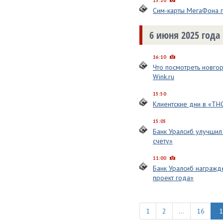
15:20
Сим-карты МегаФона п
6 июня 2025 года
16:10
Что посмотреть новго
Wink.ru
15:50
Клиентские дни в «ТН
15:05
Банк Уралсиб улучшил
счету»
11:00
Банк Уралсиб награжд
проект года»
1
2
...
16