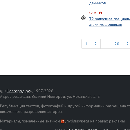
дачников
17:25
T2 запустила специал
атаки мошенников
1
2
...
20
2
© «
Новгород.ру
», 1997-2026.
Адрес редакции: Великий Новгород, ул. Нехинская, д. 8
Републикация текстов, фотографий и другой информации разрешена то
письменного разрешения авторов.
Материалы, помеченные значком
, публикуются на правах рекламы.