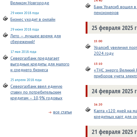
14:40
Великом Новгороде
Банк Уралсиб вошел в
пенсионеров
29 июня 2018 года
Бизнес уходит в онлайн
25 февраля 2025 
29 июня 2018 года
Лето — лучшее время для
сбережений!
15:00
Уралсиб увеличил порт
17 мая 2018 года
2024 году
Севергазбанк предлагает
выгодные кредиты для малого
13:10
и среднего бизнеса
«ТНС энерго Великий 
приборов учета элект
25 апреля 2018 года
Севергазбанк ввел единую
24 февраля 2025 
ставку по потребительским
кредитам – 10,9% годовых
16:20
Карта «120 дней на м
все статьи
кредитных карт для сн
21 февраля 2025 