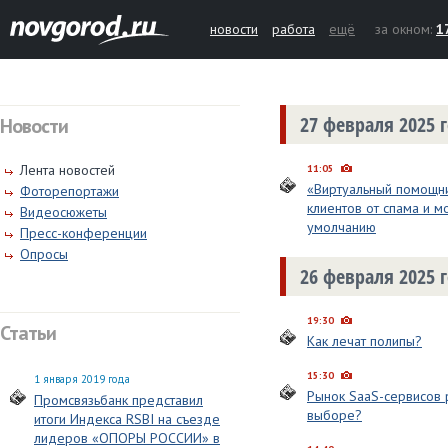
новости
работа
ещё
за окном:
1
27 февраля 2025 
Новости
Лента новостей
11:05
«Виртуальный помощни
Фоторепортажи
клиентов от спама и м
Видеосюжеты
умолчанию
Пресс-конференции
Опросы
26 февраля 2025 
19:30
Статьи
Как лечат полипы?
15:30
1 января 2019 года
Рынок SaaS-сервисов р
Промсвязьбанк представил
выборе?
итоги Индекса RSBI на съезде
лидеров «ОПОРЫ РОССИИ» в