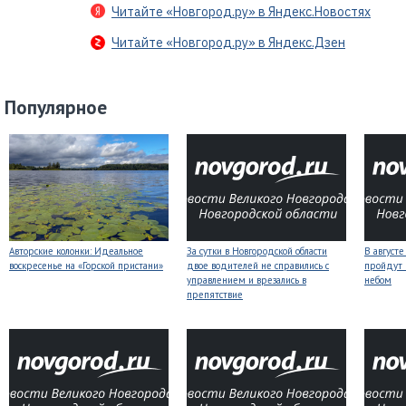
Читайте «Новгород.ру» в Яндекс.Новостях
Читайте «Новгород.ру» в Яндекс.Дзен
Популярное
Авторские колонки: Идеальное
За сутки в Новгородской области
В август
воскресенье на «Горской пристани»
двое водителей не справились с
пройдут
управлением и врезались в
небом
препятствие