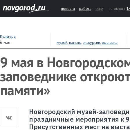
новости
работа
ещё
за окном:
1
Культура
6 мая
музей
,
память
,
экскурсии
,
выставка
9 мая в Новгородско
заповеднике открою
памяти»
Новгородский музей-заповедн
праздничные мероприятия к 9 
Присутственных мест на выста