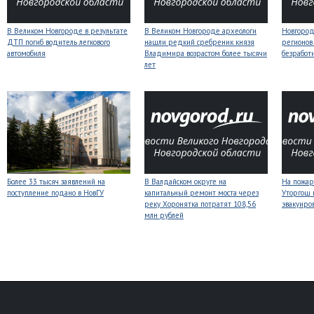
В Великом Новгороде в результате
В Великом Новгороде археологи
Новгородс
ДТП погиб водитель легкового
нашли редкий сребреник князя
регионов
автомобиля
Владимира возрастом более тысячи
безработ
лет
Более 33 тысяч заявлений на
В Валдайском округе на
На пожар
поступление подано в НовГУ
капитальный ремонт моста через
Уторгош 
реку Хоронятка потратят 108,56
эвакуиро
млн рублей