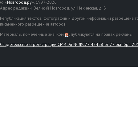
© «
Новгород.ру
», 1997-2026.
Адрес редакции: Великий Новгород, ул. Нехинская, д. 8
Републикация текстов, фотографий и другой информации разрешена то
письменного разрешения авторов.
Материалы, помеченные значком
, публикуются на правах рекламы.
Свидетельство о регистрации СМИ Эл № ФС77-42458 от 27 октября 20