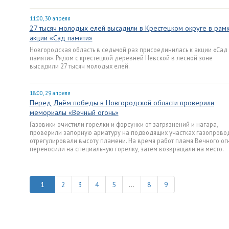
11:00, 30 апреля
27 тысяч молодых елей высадили в Крестецком округе в рам
акции «Сад памяти»
Новгородская область в седьмой раз присоединилась к акции «Сад
памяти». Рядом с крестецкой деревней Невской в лесной зоне
высадили 27 тысяч молодых елей.
18:00, 29 апреля
Перед Днём победы в Новгородской области проверили
мемориалы «Вечный огонь»
Газовики очистили горелки и форсунки от загрязнений и нагара,
проверили запорную арматуру на подводящих участках газопрово
отрегулировали высоту пламени. На время работ пламя Вечного ог
переносили на специальную горелку, затем возвращали на место.
2
3
4
5
...
8
9