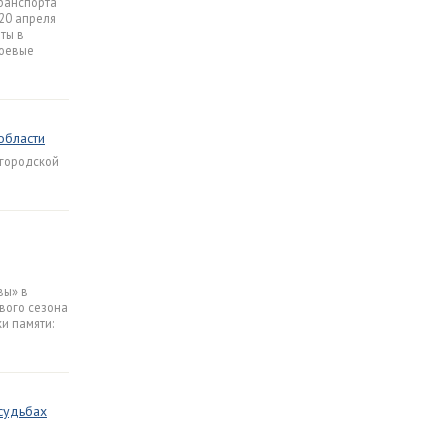
транспорта
20 апреля
ты в
боевые
области
вгородской
вы» в
вого сезона
и памяти:
 судьбах