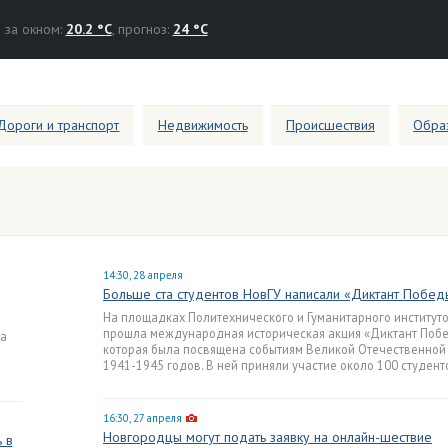
за окном:
20.2 °C
, прогноз:
24 °C
Дороги и транспорт
Недвижимость
Происшествия
Образ
14:30, 28 апреля
Больше ста студентов НовГУ написали «Диктант Побед
На площадках Политехнического и Гуманитарного институт
прошла международная историческая акция «Диктант Побе
а
которая была посвящена событиям Великой Отечественной
1941-1945 годов. В ней приняли участие около 100 студент
16:30, 27 апреля
Новгородцы могут подать заявку на онлайн-шествие
 в