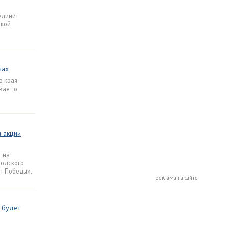
единит
икой
чах
о края
вает о
й акции
, на
родского
т Победы».
реклама на сайте
 будет