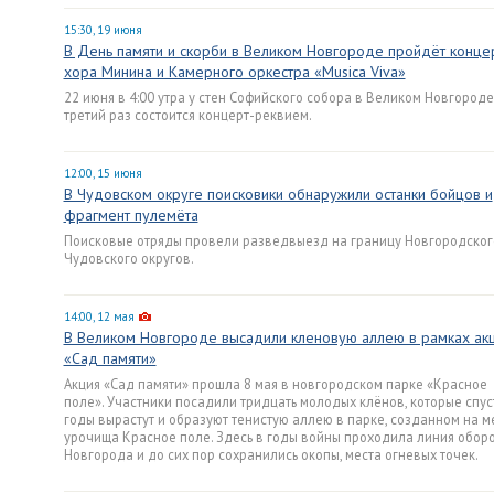
15:30, 19 июня
В День памяти и скорби в Великом Новгороде пройдёт конце
хора Минина и Камерного оркестра «Musica Viva»
22 июня в 4:00 утра у стен Софийского собора в Великом Новгороде
третий раз состоится концерт-реквием.
12:00, 15 июня
В Чудовском округе поисковики обнаружили останки бойцов и
фрагмент пулемёта
Поисковые отряды провели разведвыезд на границу Новгородског
Чудовского округов.
14:00, 12 мая
В Великом Новгороде высадили кленовую аллею в рамках ак
«Сад памяти»
Акция «Сад памяти» прошла 8 мая в новгородском парке «Красное
поле». Участники посадили тридцать молодых клёнов, которые спус
годы вырастут и образуют тенистую аллею в парке, созданном на м
урочища Красное поле. Здесь в годы войны проходила линия обор
Новгорода и до сих пор сохранились окопы, места огневых точек.