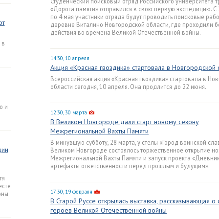
Студенческий поисковый отряд Российского университета 
«Дорога памяти» отправился в свою первую экспедицию. С 
по 4 мая участники отряда будут проводить поисковые рабо
рт
деревне Виталино Новгородской области, где проходили 
действия во времена Великой Отечественной войны.
 в
14:30, 10 апреля
Акция «Красная гвоздика» стартовала в Новгородской 
Всероссийская акция «Красная гвоздика» стартовала в Но
области сегодня, 10 апреля. Она продлится до 22 июня.
о и
12:30, 30 марта
В Великом Новгороде дали старт новому сезону
Межрегиональной Вахты Памяти
В минувшую субботу, 28 марта, у стелы «Город воинской сла
ции
Великом Новгороде состоялось торжественное открытие но
Межрегиональной Вахты Памяти и запуск проекта «Дневник
артефакты ответственности перед прошлым и будущим».
тя
есте
17:30, 19 февраля
оны
В Старой Руссе открылась выставка, рассказывающая о
героев Великой Отечественной войны