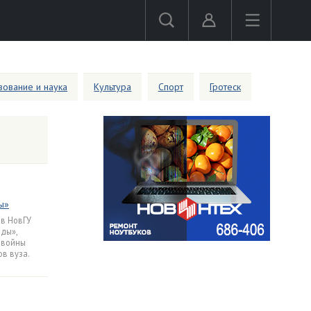
ование и наука
Культура
Спорт
Гротеск
ы»
ов НовГУ
ды»,
 войны
ов вуза.