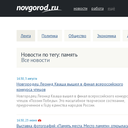
новости
работа
ещё
Лента
Политика
Общество
Экономика
Новости по тегу: память
Все новости
16:30, 3 августа
Новгородец Леонид Кваша вышел в финал всероссийского
конкурса чтецов
Новгородец Леонид Кваша вышел в финал всероссийского конкурс
чтецов «Поэзия Победы». Это масштабное творческое состязание,
приуроченное к Году единства народов России.
16:30, 23 июня
Выставка фотографий «Память места. Место памяти» открылась