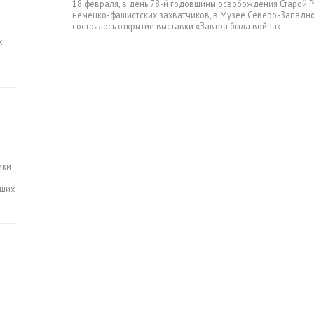
18 февраля, в день 78-й годовщины освобождения Старой Р
немецко-фашистских захватчиков, в Музее Северо-Западн
состоялось открытие выставки «Завтра была война».
х
ики
вших