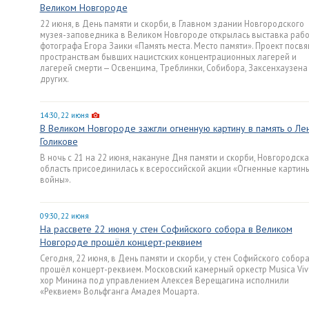
Великом Новгороде
22 июня, в День памяти и скорби, в Главном здании Новгородского
музея-заповедника в Великом Новгороде открылась выставка рабо
фотографа Егора Заики «Память места. Место памяти». Проект посв
пространствам бывших нацистских концентрационных лагерей и
лагерей смерти — Освенцима, Треблинки, Собибора, Заксенхаузена
других.
14:30, 22 июня
В Великом Новгороде зажгли огненную картину в память о Ле
Голикове
В ночь с 21 на 22 июня, накануне Дня памяти и скорби, Новгородска
область присоединилась к всероссийской акции «Огненные картин
войны».
09:30, 22 июня
На рассвете 22 июня у стен Софийского собора в Великом
Новгороде прошёл концерт-реквием
Сегодня, 22 июня, в День памяти и скорби, у стен Софийского собор
прошёл концерт-реквием. Московский камерный оркестр Musica Viv
хор Минина под управлением Алексея Верещагина исполнили
«Реквием» Вольфганга Амадея Моцарта.