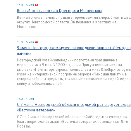
13:00, 6 мая
Вечный огонь зажгли в Крестцах и Мошенском
Вечный огонь в память о подвиге героев зажгли вчера, 5 мая, в дву
округах Новгородской области. Он появился в Крестцах и в
Мошенском.
10:00, 6 мая
9 мая в Новгородском музее-заповеднике откроют «Чемодан
памяти»
Новгородский музей-заповедник подготовил праздничные
мероприятия к 9 мая. В 12:00 в здании Присутственных мест на
выставке «Память горя сурова, память славы жива&hellip;» сотрудн
музея на интерактивной программе откроют «Чемодан памяти», в
котором собраны предметы, связанные с поколением людей, виде
войну и победивших в ней.
16:00, 5 мая
С 7 мая в Новгородской области в седьмой раз стартует акция
«Весточка ветерану»
С 7 по 9 мая в Новгородской области пройдёт седьмая ежегодная
благотворительная акция «Весточка ветерану», посвященная Дню
Победы.