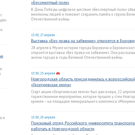
«Бессмертный полк»
В День Победы цифровое шествие «Бессмертный полк» объ
миллионы людей и поможет сохранить память о героях Вел
т
Отечественной войны.
ящён
 и
13:30, 27 апреля
Выставка «Без права на забвение» откроется в Борови
28 апреля в Музее истории города Боровичи и Боровичског
откроется выставка «Без права на забвение». Она рассказы
не
жизни города в годы Великой Отечественной войны.
я
ы
13:30, 23 апреля
Новгородская область присоединилась к всероссийско
«Георгиевская лента»
Старт акции «Георгиевская лента» был дан вчера, 22 апреля
торжественном мероприятии, которое прошло у стен Новго
кремля — на площадке мемориального комплекса «Монумен
а
a и
15:30, 20 апреля
Поисковый отряд Российского университета транспорта
работать в Новгородской области