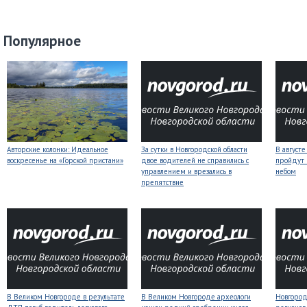
Популярное
Авторские колонки: Идеальное
За сутки в Новгородской области
В август
воскресенье на «Горской пристани»
двое водителей не справились с
пройдут
управлением и врезались в
небом
препятствие
В Великом Новгороде в результате
В Великом Новгороде археологи
Новгородс