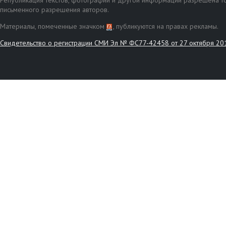
Републикация текстов, фотографий и другой информации разрешена то
письменного разрешения авторов.
Материалы, помеченные значком
, публикуются на правах рекламы.
Свидетельство о регистрации СМИ Эл № ФС77-42458 от 27 октября 20