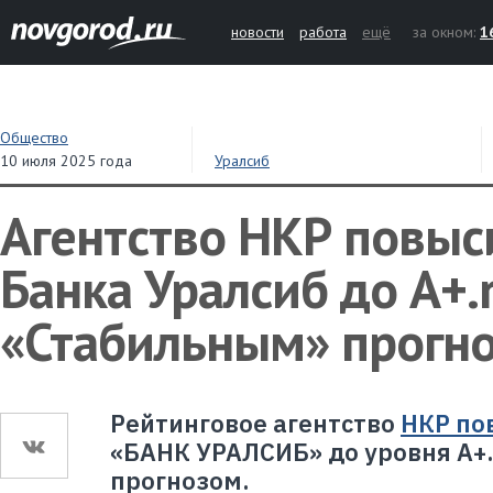
новости
работа
ещё
за окном:
1
Общество
10 июля 2025 года
Уралсиб
Агентство НКР повыс
Банка Уралсиб до A+.r
«Стабильным» прогн
Рейтинговое агентство
НКР по
«БАНК УРАЛСИБ» до уровня A+.
прогнозом.