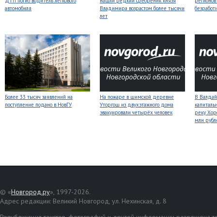
ДТП погиб водитель легкового
нашли редкий сребреник князя
регионов
автомобиля
Владимира возрастом более тысячи
безработ
лет
Более 33 тысяч заявлений на
На пожаре в шимской деревне
В Валдай
поступление подано в НовГУ
Уторгош из двухэтажного дома
капиталь
эвакуировали четырёх человек
реку Хор
млн рубл
© «
Новгород.ру
», 1997-2026.
Адрес редакции: Великий Новгород, ул. Нехинская, д. 8