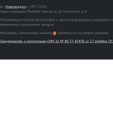
© «
Новгород.ру
», 1997-2026.
Адрес редакции: Великий Новгород, ул. Нехинская, д. 8
Републикация текстов, фотографий и другой информации разрешена то
письменного разрешения авторов.
Материалы, помеченные значком
, публикуются на правах рекламы.
Свидетельство о регистрации СМИ Эл № ФС77-42458 от 27 октября 20