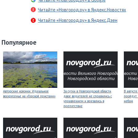
Читайте «Новгород.ру» в Google
Читайте «Новгород.ру» в Яндекс.Новостях
Читайте «Новгород.ру» в Яндекс.Дзен
Популярное
Авторские колонки: Идеальное
За сутки в Новгородской области
В август
воскресенье на «Горской пристани»
двое водителей не справились с
пройдут
управлением и врезались в
небом
препятствие