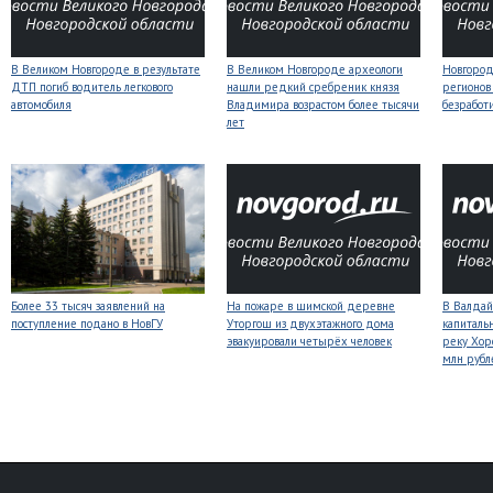
В Великом Новгороде в результате
В Великом Новгороде археологи
Новгородс
ДТП погиб водитель легкового
нашли редкий сребреник князя
регионов
автомобиля
Владимира возрастом более тысячи
безработ
лет
Более 33 тысяч заявлений на
На пожаре в шимской деревне
В Валдай
поступление подано в НовГУ
Уторгош из двухэтажного дома
капиталь
эвакуировали четырёх человек
реку Хор
млн рубл