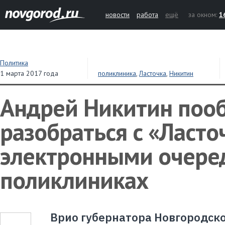
новости
работа
ещё
за окном:
1
Политика
1 марта 2017 года
поликлиника
,
Ласточка
,
Никитин
Андрей Никитин поо
разобраться с «Ласто
электронными очере
поликлиниках
Врио губернатора Новгородск