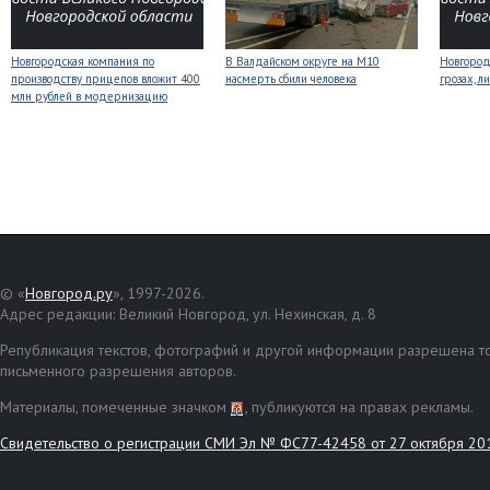
Новгородская компания по
В Валдайском округе на М10
Новгоро
производству прицепов вложит 400
насмерть сбили человека
грозах, л
млн рублей в модернизацию
© «
Новгород.ру
», 1997-2026.
Адрес редакции: Великий Новгород, ул. Нехинская, д. 8
Републикация текстов, фотографий и другой информации разрешена то
письменного разрешения авторов.
Материалы, помеченные значком
, публикуются на правах рекламы.
Свидетельство о регистрации СМИ Эл № ФС77-42458 от 27 октября 20