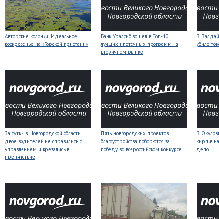
Авторские колонки: Идеальное
Банк Уралсиб вошел в Топ-10
В Валдай
воскресенье на «Горской пристани»
лучших ипотечных программ на
убило то
вторичном рынке
За сутки в Новгородской области
Пять новгородских проектов
В Окулов
двое водителей не справились с
благоустройства поборются за
кирпична
управлением и врезались в
победу во всероссийском конкурсе
депо
препятствие