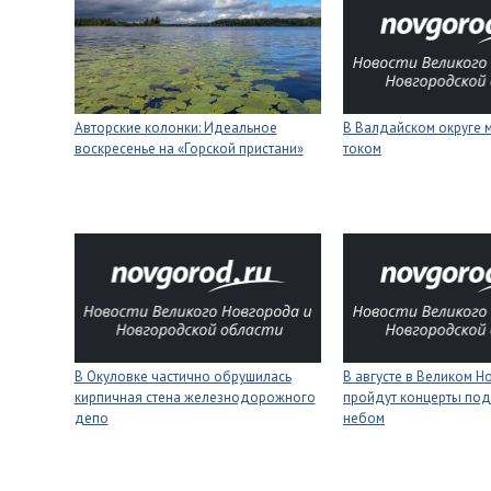
Авторские колонки: Идеальное
В Валдайском округе 
воскресенье на «Горской пристани»
током
В Окуловке частично обрушилась
В августе в Великом 
кирпичная стена железнодорожного
пройдут концерты под
депо
небом