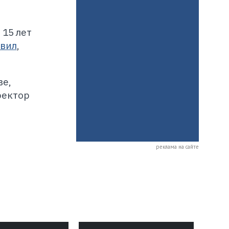
 15 лет
явил
,
ве,
ректор
реклама на сайте