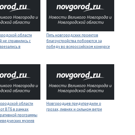
городской области
Пять новгородских проектов
 не справились с
благоустройства поборются за
врезались в
победу во всероссийском конкурсе
городской области
Новгородцев предупредили о
 от ВТБ в рамках
грозах, ливнях и сильном ветре
оративной программы
еведческих музеев