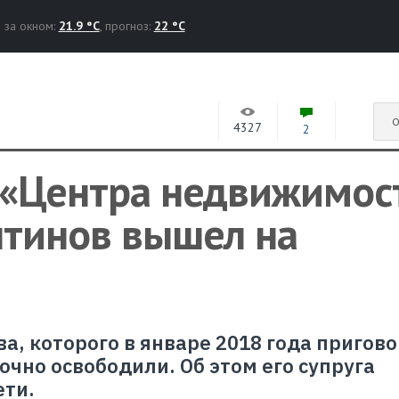
за окном:
21.9 °C
, прогноз:
22 °C
О
4327
2
«Центра недвижимос
нтинов вышел на
а, которого в январе 2018 года пригов
рочно освободили. Об этом его супруга
ети.