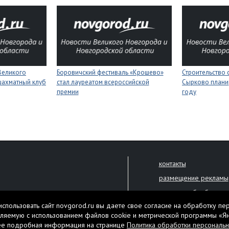
Великого
Боровичский фестиваль «Крошево»
Строительство 
шахматный клуб
стал лауреатом всероссийской
Сырково планир
премии
году
контакты
размещение рекламы
политика обработки 
решена только с письменного
спользовать сайт novgorod.ru вы даете свое согласие на обработку пе
Настоящий ресурс мо
ляемую с использованием файлов cookie и метрической программы «Я
екламы.
ее подробная информация на странице
Политика обработки персональ
Нашли ошибку? Выдели