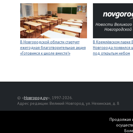
В Новгородской области стартует
В Кремлёвском парке 
ежегодная благотворительная акция
Новгорода появился 
«Готовимся к школе вместе!»
под открытым небом
© «
Новгород.ру
», 1997-2026.
Адрес редакции: Великий Новгород, ул. Нехинская, д. 8
Републикация текстов, фотографий и другой информации раз
разрешения авторов.
Продолжая и
осуществ
Материалы, помеченные значком
, публикуются на правах р
Бол