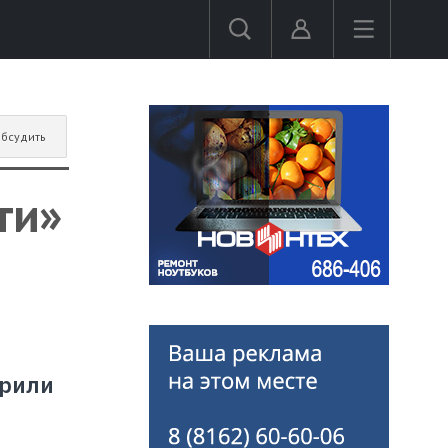
бсудить
ти»
орили