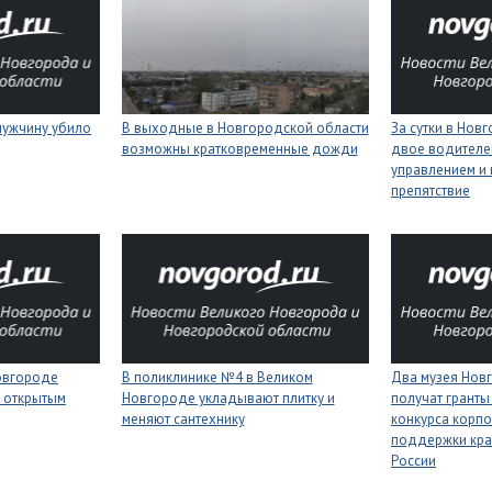
мужчину убило
В выходные в Новгородской области
За сутки в Нов
возможны кратковременные дожди
двое водителей
управлением и 
препятствие
Новгороде
В поликлинике №4 в Великом
Два музея Нов
 открытым
Новгороде укладывают плитку и
получат гранты
меняют сантехнику
конкурса корп
поддержки кра
России