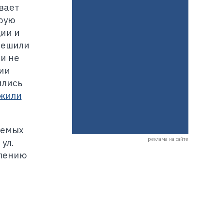
вает
арую
ии и
решили
ни не
ии
ились
жили
яемых
реклама на сайте
ул.
елению