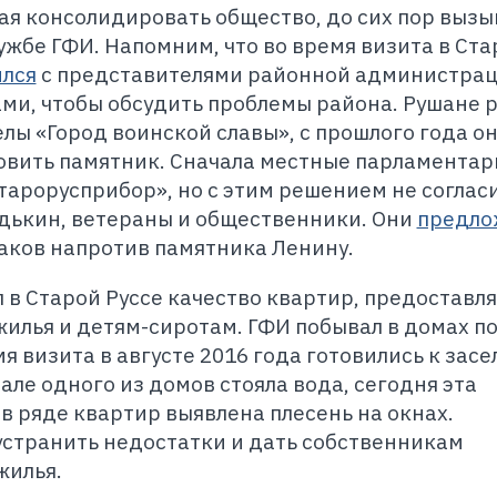
ная консолидировать общество, до сих пор вызы
ужбе ГФИ. Напомним, что во время визита в Ст
ился
с представителями районной администрац
ми, чтобы обсудить проблемы района. Рушане 
елы «Город воинской славы», с прошлого года о
новить памятник. Сначала местные парламентар
тарорусприбор», но с этим решением не соглас
дькин, ветераны и общественники. Они
предло
аков напротив памятника Ленину.
в Старой Руссе качество квартир, предоставл
илья и детям-сиротам. ГФИ побывал в домах по 
мя визита в августе 2016 года готовились к зас
але одного из домов стояла вода, сегодня эта
в ряде квартир выявлена плесень на окнах.
устранить недостатки и дать собственникам
жилья.