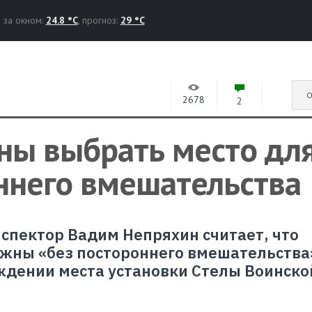
за окном:
24.8 °C
, прогноз:
29 °C
О
2678
2
ны выбрать место дл
ннего вмешательства
пектор Вадим Непряхин считает, что
лжны «без постороннего вмешательства
уждении места установки Стелы Воинско