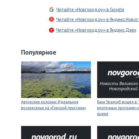
Читайте «Новгород.ру» в Google
Читайте «Новгород.ру» в Яндекс.Новос
Читайте «Новгород.ру» в Яндекс.Дзен
Популярное
Авторские колонки: Идеальное
Банк Уралсиб вошел в 
воскресенье на «Горской пристани»
ипотечных программ н
рынке