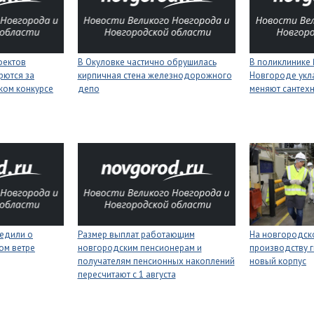
оектов
В Окуловке частично обрушилась
В поликлинике
рются за
кирпичная стена железнодорожного
Новгороде укл
ком конкурсе
депо
меняют сантех
едили о
Размер выплат работающим
На новгородск
ном ветре
новгородским пенсионерам и
производству г
получателям пенсионных накоплений
новый корпус
пересчитают с 1 августа