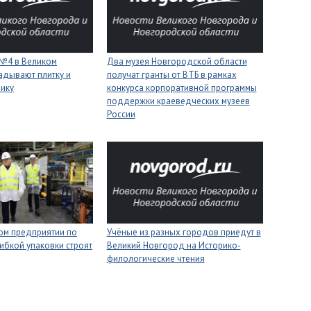
 №4 в Великом
Два музея Новгородской области
адывают плитку и
получат гранты от ВТБ в рамках
нику
конкурса корпоративной программы
поддержки краеведческих музеев
России
ом предприятии по
Учёные из разных городов приедут в
ибкой упаковки строят
Великий Новгород на Историко-
филологические чтения