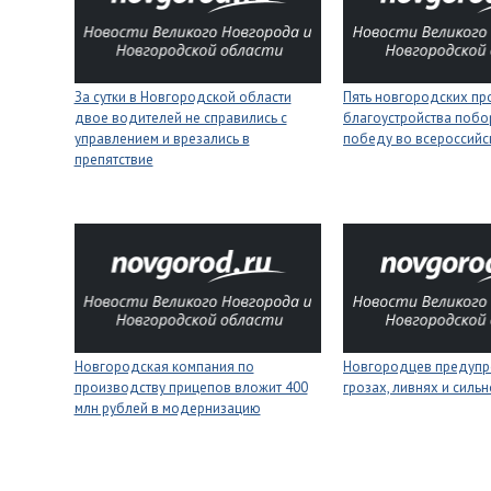
За сутки в Новгородской области
Пять новгородских пр
двое водителей не справились с
благоустройства побо
управлением и врезались в
победу во всероссийс
препятствие
Новгородская компания по
Новгородцев предупр
производству прицепов вложит 400
грозах, ливнях и силь
млн рублей в модернизацию