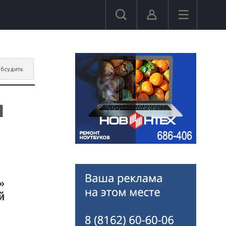
бсудить
я
»
й