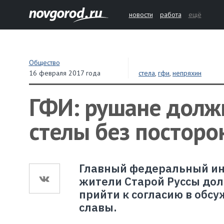
новости
работа
ещё
Общество
16 февраля 2017 года
стела
,
гфи
,
непряхин
ГФИ: рушане долж
стелы без посторо
Главный федеральный инс
жители Старой Руссы до
прийти к согласию в обс
славы.