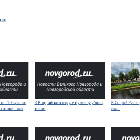
тях
Топ-10 лучших
В Валдайском округе мужчину убило
В Старой Руссе
а вторичном
током
мост