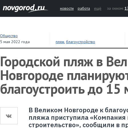
новости
работа
ещё
за окном:
1
Общество
5 мая 2022 года
пляж
,
благоустройство
Городской пляж в Ве
Новгороде планирую
благоустроить до 15 
В Великом Новгороде к благоу
пляжа приступила «Компания
строительство», сообщили в п