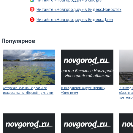
Читайте «Новгород.ру» в Google
Читайте «Новгород.ру» в Яндекс.Новостях
Читайте «Новгород.ру» в Яндекс.Дзен
Популярное
Авторские колонки: Идеальное
В Валдайском округе мужчину
В выходн
воскресенье на «Горской пристани»
убило током
области 
кратков