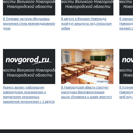
В Окуловке частично обрушилась
В августе в Великом Новгороде
В поликл
кирпичная стена железнодорожного
пройдут концерты под открытым
Новгород
депо
небом
меняют с
Размер выплат работающим
В Новгородской области стартует
В Кремлё
новгородским пенсионерам и
ежегодная благотворительная
Новгород
получателям пенсионных
акция «Готовимся к школе вместе!»
клуб под
накоплений пересчитают с 1 августа