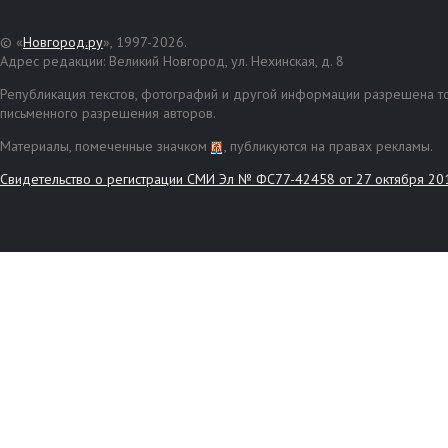
© «
Новгород.ру
», 1997-2026.
Адрес редакции: Великий Новгород, ул. Нехинская, д. 8
Републикация текстов, фотографий и другой информации разрешена то
письменного разрешения авторов.
Материалы, помеченные значком
, публикуются на правах рекламы.
Свидетельство о регистрации СМИ Эл № ФС77-42458 от 27 октября 20