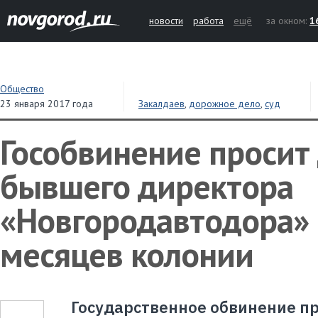
новости
работа
ещё
за окном:
1
Общество
23 января 2017 года
Закалдаев
,
дорожное дело
,
суд
Гособвинение просит
бывшего директора
«Новгородавтодора» 
месяцев колонии
Государственное обвинение п