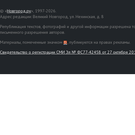
© «
Новгород.ру
», 1997-2026.
Адрес редакции: Великий Новгород, ул. Нехинская, д. 8
Републикация текстов, фотографий и другой информации разрешена то
письменного разрешения авторов.
Материалы, помеченные значком
, публикуются на правах рекламы.
Свидетельство о регистрации СМИ Эл № ФС77-42458 от 27 октября 20