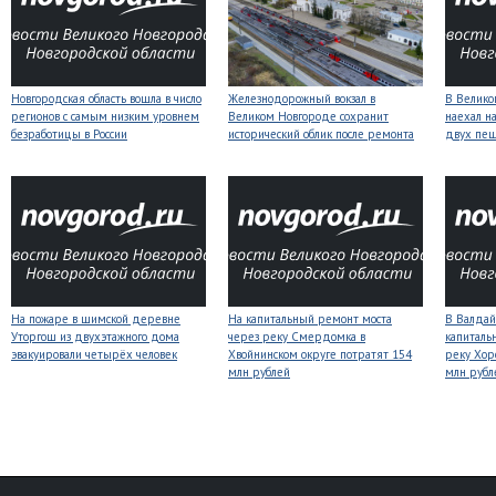
Новгородская область вошла в число
Железнодорожный вокзал в
В Велико
регионов с самым низким уровнем
Великом Новгороде сохранит
наехал н
безработицы в России
исторический облик после ремонта
двух пе
На пожаре в шимской деревне
На капитальный ремонт моста
В Валдай
Уторгош из двухэтажного дома
через реку Смердомка в
капиталь
эвакуировали четырёх человек
Хвойнинском округе потратят 154
реку Хор
млн рублей
млн рубл