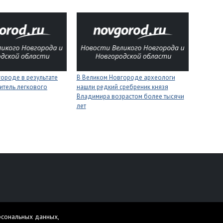
ороде в результате
В Великом Новгороде археологи
итель легкового
нашли редкий сребреник князя
Владимира возрастом более тысячи
лет
персональных данных
рсональных данных,
жет содержать материалы 16+.