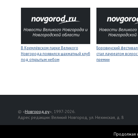
В Кремлёвском парке Великого
Боровичский фестивал
Новгорода появился шахматный клуб
стал лауреатом всеро
под открытым небом
премии
© «
Новгород.ру
», 1997-2026.
Адрес редакции: Великий Новгород, ул. Нехинская, д. 8
Републикация текстов, фотографий и другой информации раз
разрешения авторов.
Продолжая и