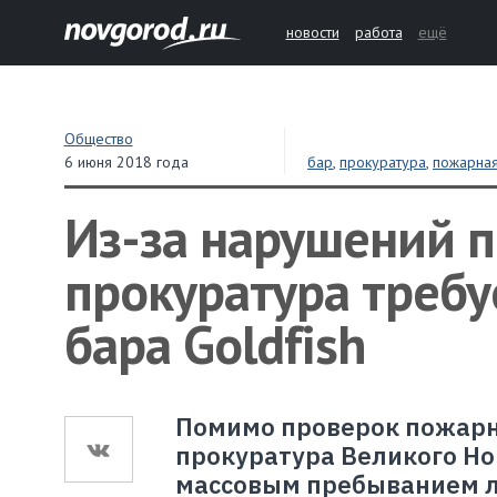
новости
работа
ещё
Общество
6 июня 2018 года
бар
,
прокуратура
,
пожарная
Из-за нарушений 
прокуратура требу
бара Goldfish
Помимо проверок пожарно
прокуратура Великого Но
массовым пребыванием лю