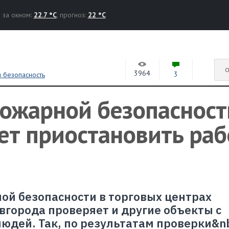
за окном:
22.7 °C
, прогноз:
22 °C
О
3964
3
 безопасность
пожарной безопасност
ет приостановить раб
й безопасности в торговых центрах
вгорода проверяет и другие объекты с
дей. Так, по результатам проверки&n