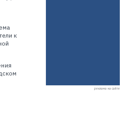
тема
тели к
ной
ения
одском
реклама на сайте