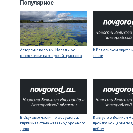
Популярное
Авторские колонки: Идеальное
В Валдайском округе 
воскресенье на «Горской пристани»
током
В Окуловке частично обрушилась
В августе в Великом 
кирпичная стена железнодорожного
пройдут концерты под
депо
небом