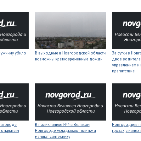
мужчину убило
В выходные в Новгородской области
За сутки в Нов
возможны кратковременные дожди
двое водителей
управлением и 
препятствие
Новгороде
В поликлинике №4 в Великом
Новгородцев п
 открытым
Новгороде укладывают плитку и
грозах, ливнях
меняют сантехнику