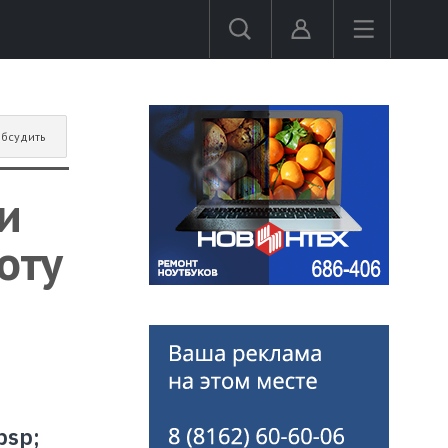
бсудить
и
оту
bsp;