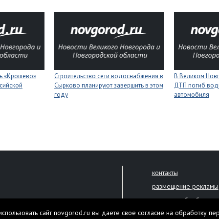
ь «Крошево»
Строительство сети водоснабжения в
В Великом Новг
ссийской
Сырково планируют завершить в этом
ДТП погиб вод
году
автомобиля
контакты
размещение рекламы
политика обработки 
решена только с письменного
спользовать сайт novgorod.ru вы даете свое согласие на обработку пе
Настоящий ресурс мо