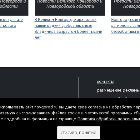
в результате
В Великом Новгороде археологи
Новгородская 
егкового
нашли редкий сребреник князя
регионов с сам
Владимира возрастом более тысячи
безработицы в
лет
контакты
размещение рекламы
политика обработки 
решена только с письменного
спользовать сайт novgorod.ru вы даете свое согласие на обработку пе
Настоящий ресурс мо
ляемую с использованием файлов cookie и метрической программы «Я
екламы.
ее подробная информация на странице
Политика обработки персональ
Нашли ошибку? Выдели
тября 2010 года
СПАСИБО, ПОНЯТНО