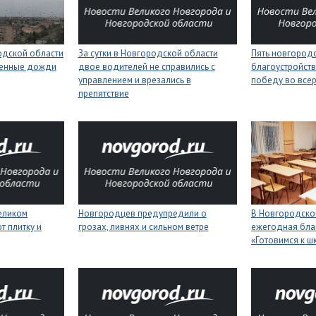
одской области
За сутки в Новгородской области
Пять новгород
менные дожди
двое водителей не справились с
благоустройств
управлением и врезались в
победу во все
препятствие
еликом
Новгородцев предупредили о
В Новгородской
 плитку и
грозах, ливнях и сильном ветре
ежегодная бла
«Готовимся к ш