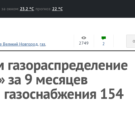
за окном:
23.2 °C
, прогноз:
22 °C
О
2749
2
е Великий Новгород
,
газ
,
м газораспределение
 за 9 месяцев
 газоснабжения 154