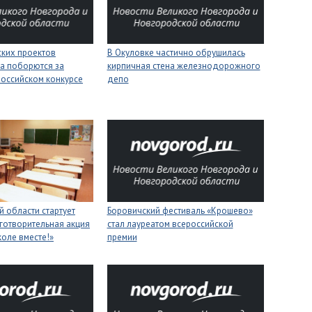
ских проектов
В Окуловке частично обрушилась
а поборются за
кирпичная стена железнодорожного
российском конкурсе
депо
 области стартует
Боровичский фестиваль «Крошево»
готворительная акция
стал лауреатом всероссийской
коле вместе!»
премии