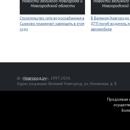
Строительство сети водоснабжения в
В Великом Новгороде 
Сырково планируют завершить в этом
ДТП погиб водитель л
году
автомобиля
© «
Новгород.ру
», 1997-2026.
Адрес редакции: Великий Новгород, ул. Нехинская, д. 8
Републикация текстов, фотографий и другой информации раз
разрешения авторов.
Продолжая и
осуществ
Материалы, помеченные значком
, публикуются на правах р
Бол
Свидетельство о регистрации СМИ Эл № ФС77-42458 от 27 ок