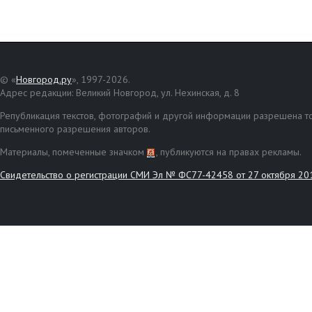
© «
Новгород.ру
», 1997-2026.
Адрес редакции: Великий Новгород, ул. Нехинская, д. 8
Републикация текстов, фотографий и другой информации разрешена то
письменного разрешения авторов.
Материалы, помеченные значком
, публикуются на правах рекламы.
Свидетельство о регистрации СМИ Эл № ФС77-42458 от 27 октября 20