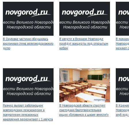
В Окуловке частично обрушилась
В августе в Великом Новгороде
В поликл
кирпичная стена железнодорожного
пройдут концерты под открытым
Новгород
депо
небом
меняют с
Размер выплат работающим
В Новгородской области стартует
В Кремлё
новгородским пенсионерам и
ежегодная благотворительная
Новгород
получателям пенсионных
акция «Готовимся к школе вместе!»
клуб под
накоплений пересчитают с 1 августа