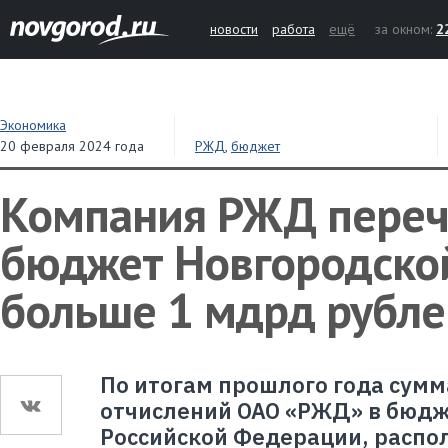
новости
работа
ещё
за окном:
2
Экономика
20 февраля 2024 года
РЖД
,
бюджет
Компания РЖД переч
бюджет Новгородско
больше 1 мдрд рубле
По итогам прошлого года сумм
отчислений ОАО «РЖД» в бюдж
Российской Федерации, распо