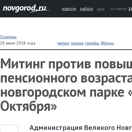
новости
работа
ещё
за окном:
1
Политика
28 июня 2018 года
митинг
,
пенсия
,
тарифы
,
Яблоко
Митинг против повы
пенсионного возраст
новгородском парке 
Октября»
Администрация Великого Новг