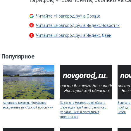
тарифов, чтобы понять, сколько на са
Читайте «Новгород.ру» в Google
Читайте «Новгород.ру» в Яндекс.Новостях
Читайте «Новгород.ру» в Яндекс.Дзен
Популярное
Авторские колонки: Идеальное
За сутки в Новгородской области
В август
воскресенье на «Горской пристани»
двое водителей не справились с
пройдут
управлением и врезались в
небом
препятствие