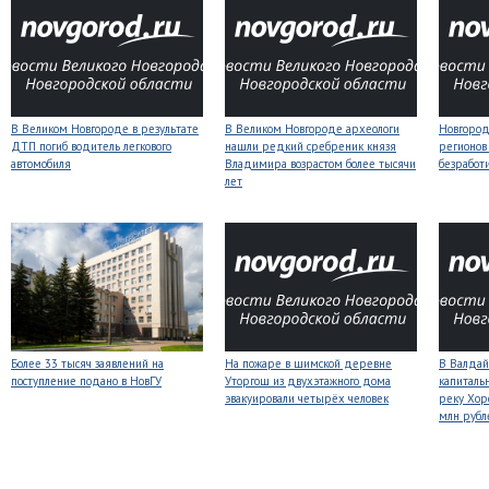
В Великом Новгороде в результате
В Великом Новгороде археологи
Новгородс
ДТП погиб водитель легкового
нашли редкий сребреник князя
регионов
автомобиля
Владимира возрастом более тысячи
безработ
лет
Более 33 тысяч заявлений на
На пожаре в шимской деревне
В Валдай
поступление подано в НовГУ
Уторгош из двухэтажного дома
капиталь
эвакуировали четырёх человек
реку Хор
млн рубл