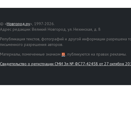
© «
Новгород.ру
», 1997-2026.
Адрес редакции: Великий Новгород, ул. Нехинская, д. 8
Републикация текстов, фотографий и другой информации разрешена то
письменного разрешения авторов.
Материалы, помеченные значком
, публикуются на правах рекламы.
Свидетельство о регистрации СМИ Эл № ФС77-42458 от 27 октября 20