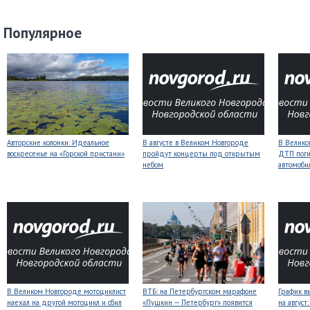
Популярное
Авторские колонки: Идеальное
В августе в Великом Новгороде
В Велико
воскресенье на «Горской пристани»
пройдут концерты под открытым
ДТП поги
небом
автомоби
В Великом Новгороде мотоциклист
ВТБ: на Петербургском марафоне
График в
наехал на другой мотоцикл и сбил
«Пушкин — Петербург» появится
на авгус