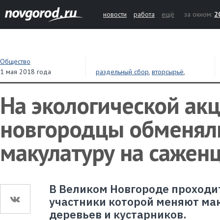
новости
работа
ещё
за окном:
2
Общество
1 мая 2018 года
раздельный сбор
,
вторсырьё
,
экология
,
акции
На экологической ак
новгородцы обменял
макулатуру на сажен
В Великом Новгороде проходит
участники которой меняют ма
деревьев и кустарников.