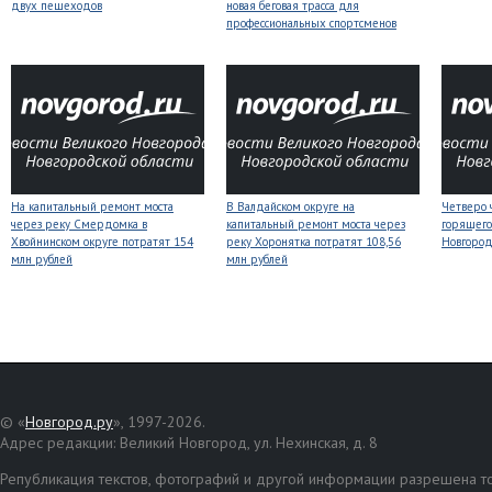
двух пешеходов
новая беговая трасса для
профессиональных спортсменов
На капитальный ремонт моста
В Валдайском округе на
Четверо 
через реку Смердомка в
капитальный ремонт моста через
горящего
Хвойнинском округе потратят 154
реку Хоронятка потратят 108,56
Новгоро
млн рублей
млн рублей
© «
Новгород.ру
», 1997-2026.
Адрес редакции: Великий Новгород, ул. Нехинская, д. 8
Републикация текстов, фотографий и другой информации разрешена то