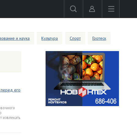
ование и наука
Культура
Спорт
Гротеск
 перед его
овочного
о
т извлекать