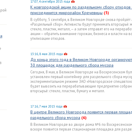
17:07, 4 сентября 2015 года
К новгородской акции по раздельному сбору отходов
орой
присоединится микрорайон Кречевицы
(5)
В субботу, 5 сентября, в Великом Новгороде снова пройдёт
«Раздельный сбор». Активисты будут принимать вторсырьё: м
стекло, пластик, металл, — а затем отправят его на перерабо
акции — обратить внимание горожан, бизнеса и власти на 
ля
утилизации отходов.
е
13:16, 8 мая 2015 года
До конца этого года в Великом Новгороде организую
д
30 площадок для раздельного сбора мусора
Сегодня, 8 мая, в Великом Новгороде на Воскресенском бу
установлен первый контейнер для раздельного сбора мусор
экспериментальном режиме ЗАО «Новгородское спецавтох
будет вывозить на перерабатывающие предприятия собра
вторсырьё: стекло, пластик, бумагу и металл.
17:16, 7 мая 2015 года
В центре Великого Новгорода появится первая площа
раздельного сбора мусора
(6)
В Великом Новгороде во дворе дома №6 по Воскресенском
вскоре появится первая стационарная площадка для разде