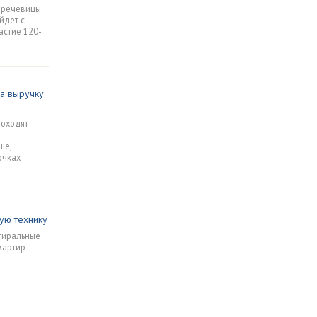
 Кречевицы
йдет с
астие 120-
на выручку
роходят
ше,
очках
ую технику
стиральные
вартир