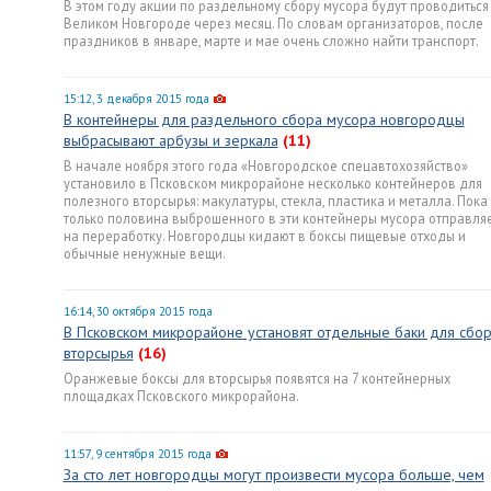
В этом году акции по раздельному сбору мусора будут проводиться
Великом Новгороде через месяц. По словам организаторов, после
праздников в январе, марте и мае очень сложно найти транспорт.
15:12, 3 декабря 2015 года
В контейнеры для раздельного сбора мусора новгородцы
выбрасывают арбузы и зеркала
(11)
В начале ноября этого года «Новгородское спецавтохозяйство»
установило в Псковском микрорайоне несколько контейнеров для
полезного вторсырья: макулатуры, стекла, пластика и металла. Пока
только половина выброшенного в эти контейнеры мусора отправля
на переработку. Новгородцы кидают в боксы пищевые отходы и
обычные ненужные вещи.
16:14, 30 октября 2015 года
В Псковском микрорайоне установят отдельные баки для сбо
вторсырья
(16)
Оранжевые боксы для вторсырья появятся на 7 контейнерных
площадках Псковского микрорайона.
11:57, 9 сентября 2015 года
За сто лет новгородцы могут произвести мусора больше, чем