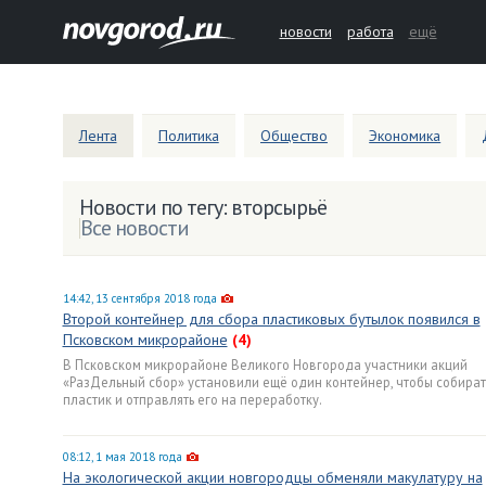
новости
работа
ещё
Лента
Политика
Общество
Экономика
Новости по тегу: вторсырьё
Все новости
14:42, 13 сентября 2018 года
Второй контейнер для сбора пластиковых бутылок появился в
Псковском микрорайоне
(4)
В Псковском микрорайоне Великого Новгорода участники акций
«РазДельный сбор» установили ещё один контейнер, чтобы собират
пластик и отправлять его на переработку.
08:12, 1 мая 2018 года
На экологической акции новгородцы обменяли макулатуру на