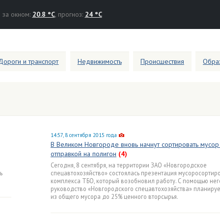
за окном:
20.8 °C
, прогноз:
24 °C
Дороги и транспорт
Недвижимость
Происшествия
Образ
14:57, 8 сентября 2015 года
В Великом Новгороде вновь начнут сортировать мусор
отправкой на полигон
(4)
Сегодня, 8 сентября, на территории ЗАО «Новгородское
ь
спецавтохозяйство» состоялась презентация мусоросортир
комплекса ТБО, который возобновил работу. С помощью нег
руководство «Новгородского спецавтохозяйства» планируе
из общего мусора до 25% ценного вторсырья.