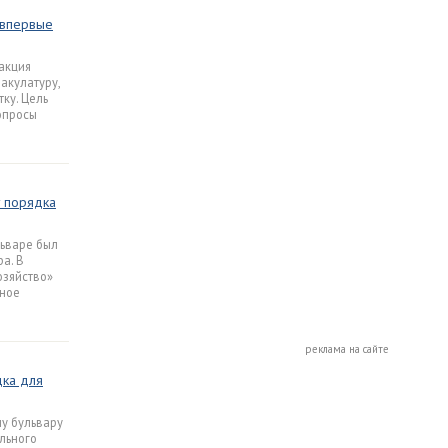
 впервые
 акция
акулатуру,
тку. Цель
вопросы
т порядка
льваре был
а. В
озяйство»
нное
реклама на сайте
дка для
у бульвару
льного