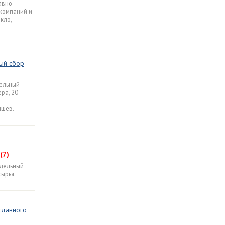
авно
компаний и
кло,
ый сбор
ельный
ра, 20
ышев.
(7)
здельный
сырья.
сданного