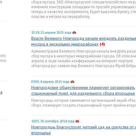
 в
сбора мусора. ЗАО «Новгородское спецавтохозяйство» нед
изменило конструкцию площадки по просьбе управляющих 
теперь, в качестве эксперимента, будет вывозить бумагу, сте
пластик и металл на переработку.
15:19, 21 апреля 2015 года
Власти Великого Новгорода начали внедрять раздельн
мусора в нескольких микрорайонах
(4)
Администрация Великого Новгорода начала внедрять разд
 что
сбор мусора в некоторых микрорайонах города. Об этом вче
ется
апреля, в ходе онлайн-конференции на интернет-портале
«Новгород.ру» заявил мэр Великого Новгорода Юрий Бобр
09:50, 8 апреля 2015 года
Новгородские общественники планируют организовать
ра
стационарный пункт для раздельного сбора вторсырья
Новгородцы, которые занимаются организацией акций «Ра
сбор», планируют создать стационарный пункт приёма втор
18:03, 30 сентября 2014 года
Новгородцы благоустроят детский сад на средства от 
вторсырья