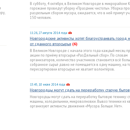
В субботу, 4 октября, в Великом Новгороде в микрорайоне
я
горожане проведут уборку «Праздник чистоты». Уборка про
ру,
раздельным сбором мусора, ожидается, что в ней примут уч
150 человек.
11:26, 27 августа 2014 года
Новгородские активисты хотят благоустраивать город 
от сданного вторсырья
(6)
В Великом Новгороде с начала этого года каждый месяц п
акции по приёму вторсырья «РазДельный сбор». По словам
организаторов, количество участников становится всё боль
собранное сырьё давно не помещается в одну машину, на т
пересортировки вторсырья не хватает волонтёров.
15:45, 10 июля 2014 года
Новгородцы могут сдать на переработку старую бытов
Новгородцы могут сдать на переработку бытовую технику: 
машины, холодильники, микроволновки. Вывоз техники из к
организуют активисты движения «Мусора. Больше. Нет».