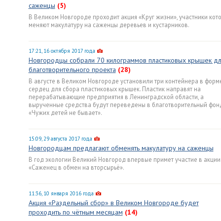
саженцы
(5)
В Великом Новгороде проходит акция «Круг жизни», участники кот
меняют макулатуру на саженцы деревьев и кустарников.
17:21, 16 октября 2017 года
Новгородцы собрали 70 килограммов пластиковых крышек д
благотворительного проекта
(28)
В августе в Великом Новгороде установили три контейнера в форм
сердец для сбора пластиковых крышек. Пластик направят на
перерабатывающие предприятия в Ленинградской области, а
вырученные средства будут переведены в благотворительный фон
«Чужих детей не бывает».
15:09, 29 августа 2017 года
Новгородцам предлагают обменять макулатуру на саженцы
В год экологии Великий Новгород впервые примет участие в акции
«Саженец в обмен на вторсырьё».
11:36, 10 января 2016 года
Акция «Раздельный сбор» в Великом Новгороде будет
проходить по чётным месяцам
(14)