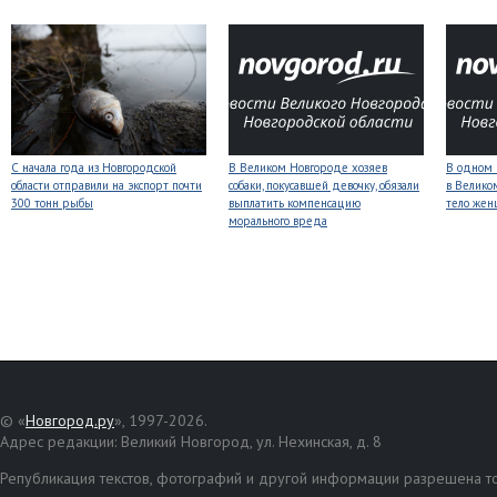
С начала года из Новгородской
В Великом Новгороде хозяев
В одном 
области отправили на экспорт почти
собаки, покусавшей девочку, обязали
в Велико
300 тонн рыбы
выплатить компенсацию
тело же
морального вреда
© «
Новгород.ру
», 1997-2026.
Адрес редакции: Великий Новгород, ул. Нехинская, д. 8
Републикация текстов, фотографий и другой информации разрешена то