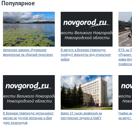
Популярное
Авторские колонки: Идеальное
В августе в Великом Новгороде
ВТБ: на 
воскресенье на «Горской пристани»
пройдут концерты под открытым
«Пушкин 
небом
новая бег
професси
В Великом Новгороде мотоциклист
Более 33 тысяч заявлений на
График в
наехал на другой мотоцикл и сбил
поступление подано в НовГУ
на авгус
двух пешеходов