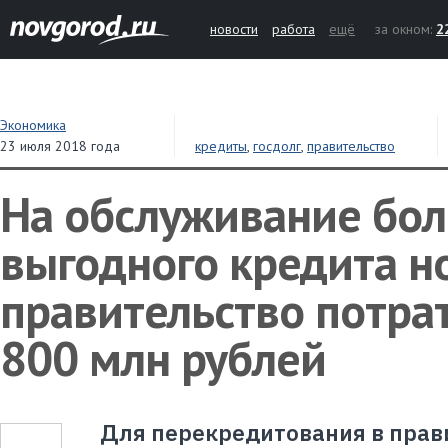
новости
работа
ещё
за окном:
2
Экономика
23 июля 2018 года
кредиты
,
госдолг
,
правительство
На обслуживание бол
выгодного кредита н
правительство потра
800 млн рублей
Для перекредитования в прав