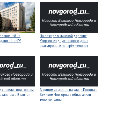
 заявлений на
На пожаре в шимской деревне
одано в НовГУ
Уторгош из двухэтажного дома
эвакуировали четырёх человек
дставили свои товары
В одном из домов на улице Попова в
озанятых в Великом
Великом Новгороде обнаружили
тело женщины