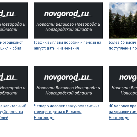
мотоциклист
График выплаты пособий и пенсий на
Более 33 тысяч
цикл и сбил
август: даты и изменения
поступление п
на капитальный
Четверо человек эвакуировались из
40 человек пре
ку Хоронятка
горящего дома в Великом
на ярмарке сам
ублей
Новгороде
Новгороде