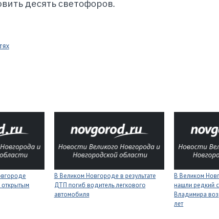
овить десять светофоров.
тях
Новгороде
В Великом Новгороде в результате
В Великом Нов
 открытым
ДТП погиб водитель легкового
нашли редкий с
автомобиля
Владимира воз
лет