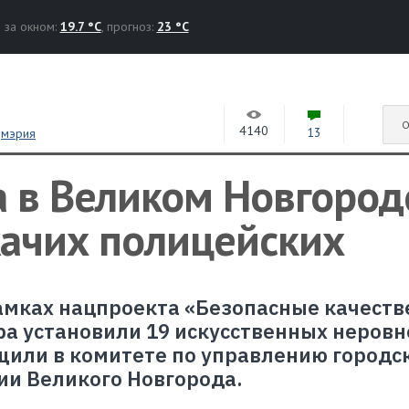
за окном:
19.7 °C
, прогноз:
23 °C
О
4140
13
,
мэрия
а в Великом Новгород
жачих полицейских
амках нацпроекта «Безопасные качест
ра установили 19 искусственных неровн
бщили в комитете по управлению городс
ии Великого Новгорода.