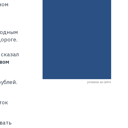
ном
ходным
ороге.
 сказал
твом
ублей.
реклама на сайте
ток
вать