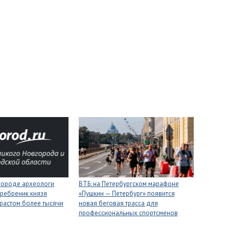
городе археологи
ВТБ: на Петербургском марафоне
ребреник князя
«Пушкин — Петербург» появится
растом более тысячи
новая беговая трасса для
профессиональных спортсменов