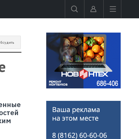
бсудить
е
венные
остей
ким