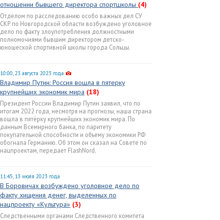
отношении бывшего директора спортшколы
(4)
Отделом по расследованию особо важных дел СУ
СКР по Новгородской области возбуждено уголовное
дело по факту злоупотребления должностными
полномочиями бывшим директором детско-
юношеской спортивной школы города Сольцы.
10:00, 23 августа 2023 года
Владимир Путин: Россия вошла в пятерку
крупнейших экономик мира
(18)
Президент России Владимир Путин заявил, что по
итогам 2022 года, несмотря на прогнозы, наша страна
вошла в пятёрку крупнейших экономик мира. По
данным Всемирного банка, по паритету
покупательной способности и объему экономики РФ
обогнала Германию. Об этом он сказал на Совете по
нацпроектам, передает FlashNord.
11:45, 13 июля 2023 года
В Боровичах возбуждено уголовное дело по
факту хищения денег, выделенных по
нацпроекту «Культура»
(3)
Следственными органами Следственного комитета