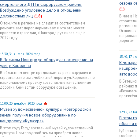
сезона о
смертельного ДТП в Старорусском районе.
(1)
Возбуждено уголовное дело в отношении
должностных лиц
(18)
В мае в Н
строитель
О том, что в регионе не следят за соответствием
региональ
ремонта автодорог нормативам и что это может
Основная 
привести к трагедии, «Новгород.ру» писал ещё в
национал
2022 году.
дороги».
15:30, 31 января 2024 года
15:40, 17 и
В Великом Новгороде оборудуют освещение на
В четырё
улице Королёва
нацпроек
В областном центре продолжается реконструкция и
автодоро
строительство автомобильной дороги ул. Королёва по
В Батецко
национальному проекту «Безопасные качественные
районах п
дороги». Сейчас там оборудуют освещение.
«Безопасн
протяжённ
11:00, 23 декабря 2023 года
Музей художественной культуры Новгородской
12:15, 22 м
земли получил новое оборудование по
В этом г
нацпроекту «Культура»
области 
В этом году Государственный музей художественной
Губернато
культуры Новгородской земли приобрел новое
сообщил н