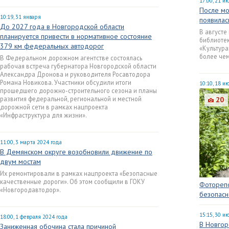
17:00, 21 и
После мо
10:19, 31 января
появилас
До 2027 года в Новгородской области
В августе
планируется привести в нормативное состояние
библиотек
379 км федеральных автодорог
«Культура
более чем
В Федеральном дорожном агентстве состоялась
рабочая встреча губернатора Новгородской области
Александра Дронова и руководителя Росавтодора
Романа Новикова. Участники обсудили итоги
10:10, 18 и
прошедшего дорожно-строительного сезона и планы
развития федеральной, региональной и местной
20
дорожной сети в рамках нацпроекта
«Инфраструктура для жизни».
11:00, 3 марта 2024 года
В Демянском округе возобновили движение по
двум мостам
Их ремонтировали в рамках нацпроекта «Безопасные
качественные дороги». Об этом сообщили в ГОКУ
Фоторепо
«Новгородавтодор».
безопасно
15:15, 30 и
18:00, 1 февраля 2024 года
В Новгор
Заниженная обочина стала причиной