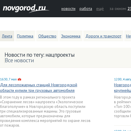
новости
работа
ещё
за окном:
2
Лента
Политика
Общество
Экономика
Дороги и транспорт
Не
Новости по тегу: нацпроекты
Все новости
16:30, 7 мая
12:00, 4 авг
Для лесопожарных станций Новгородской
Новгород
области купили три грузовых автомобиля
крупнейш
В этом году в рамках регионального проекта
Новгородс
«Сохранение лесов» нацпроекта «Экологическое
в рейтинг
благополучие» в Новгородскую область поступили
«Топ-100 
три специализированные машины. Это грузовые
сообщили
автомобили, которые предназначены для
торговли 
проведения комплекса мероприятий по охране лесов
от пожаров.