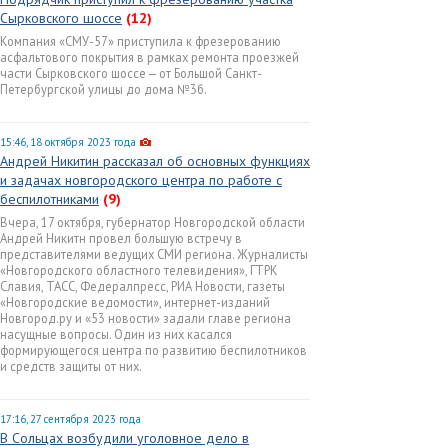
Сырковского шоссе
(12)
Компания «СМУ-57» приступила к фрезерованию
асфальтового покрытия в рамках ремонта проезжей
части Сырковского шоссе — от Большой Санкт-
Петербургской улицы до дома №3б.
15:46, 18 октября 2023 года
Андрей Никитин рассказал об основных функциях
и задачах новгородского центра по работе с
беспилотниками
(9)
Вчера, 17 октября, губернатор Новгородской области
Андрей Никитн провел большую встречу в
представителями ведущих СМИ региона. Журналисты
«Новгородского областного телевидения», ГТРК
Славия, ТАСС, Федералпресс, РИА Новости, газеты
«Новгородские ведомости», интернет-изданий
Новгород.ру и «53 новости» задали главе региона
насущные вопросы. Один из них касался
формирующегося центра по развитию беспилотников
и средств защиты от них.
17:16, 27 сентября 2023 года
В Сольцах возбудили уголовное дело в