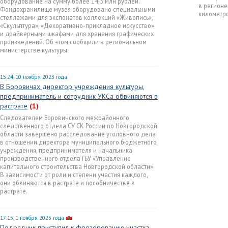
оборудование на сумму более 14,5 млн рублей.
в регионе
Фондохранилище музея оборудовано специальными
километро
стеллажами для экспонатов коллекций «Живопись»,
«Скульптура», «Декоративно-прикладное искусство»
и драйверными шкафами для хранения графических
произведений. Об этом сообщили в региональном
министерстве культуры.
15:24, 10 ноября 2023 года
В Боровичах директор учреждения культуры,
предприниматель и сотрудник УКСа обвиняются в
растрате
(1)
Следователем Боровичского межрайонного
следственного отдела СУ СК России по Новгородской
области завершено расследование уголовного дела
в отношении директора муниципального бюджетного
учреждения, предпринимателя и начальника
производственного отдела ГБУ «Управление
капитального строительства Новгородской области».
В зависимости от роли и степени участия каждого,
они обвиняются в растрате и пособничестве в
растрате.
17:15, 1 ноября 2023 года
Подрядчик приступил к фрезерованию участка