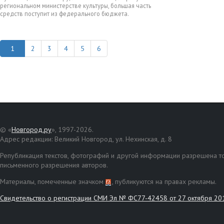
региональном министерстве культуры, большая часть
средств поступит из федерального бюджета.
2
3
4
5
6
© «
Новгород.ру
», 1997-2026.
Адрес редакции: Великий Новгород, ул. Нехинская, д. 8
Републикация текстов, фотографий и другой информации разрешена то
письменного разрешения авторов.
Материалы, помеченные значком
, публикуются на правах рекламы.
Свидетельство о регистрации СМИ Эл № ФС77-42458 от 27 октября 20