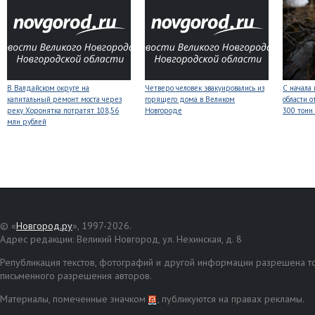
В Валдайском округе на
Четверо человек эвакуировались из
С начала
капитальный ремонт моста через
горящего дома в Великом
области о
реку Хоронятка потратят 108,56
Новгороде
300 тонн
млн рублей
© «
Новгород.ру
», 1997-2026.
Адрес редакции: Великий Новгород, ул. Нехинская, д. 8
Републикация текстов, фотографий и другой информации разрешена то
письменного разрешения авторов.
Материалы, помеченные значком
, публикуются на правах рекламы.