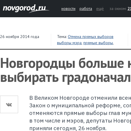
новости
работа
ещё
за окном:
2
26 ноября 2014 года
Тема:
Отмена прямых выборов
выборы мэра
,
прямые выборы
,
депутаты
,
областная дума
Новгородцы больше н
выбирать градонача
В Великом Новгороде отменили все
Закон о муниципальной реформе, со
отменяются прямые выборы глав му
в том числе и мэров, депутаты Новг
приняли сегодня, 26 ноября.