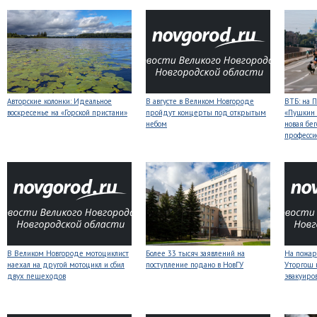
Авторские колонки: Идеальное
В августе в Великом Новгороде
ВТБ: на 
воскресенье на «Горской пристани»
пройдут концерты под открытым
«Пушкин 
небом
новая бег
професси
В Великом Новгороде мотоциклист
Более 33 тысяч заявлений на
На пожар
наехал на другой мотоцикл и сбил
поступление подано в НовГУ
Уторгош 
двух пешеходов
эвакуиро