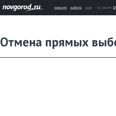
новости
работа
ещё
за окном:
1
Отмена прямых выб