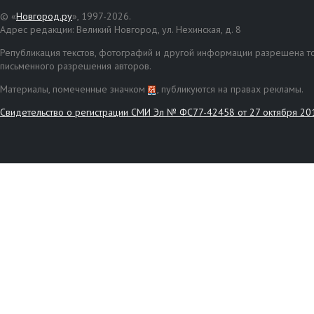
© «
Новгород.ру
», 1997-2026.
Адрес редакции: Великий Новгород, ул. Нехинская, д. 8
Републикация текстов, фотографий и другой информации разрешена то
письменного разрешения авторов.
Материалы, помеченные значком
, публикуются на правах рекламы.
Свидетельство о регистрации СМИ Эл № ФС77-42458 от 27 октября 20