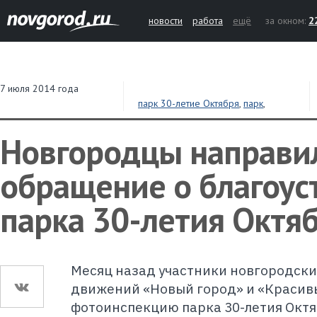
новости
работа
ещё
за окном:
2
7 июля 2014 года
парк 30-летие Октября
,
парк
,
благоустройство
,
Новый город
,
мэрия
Новгородцы направи
обращение о благоус
парка 30-летия Октя
Месяц назад участники новгородск
движений «Новый город» и «Красив
фотоинспекцию парка 30-летия Октя