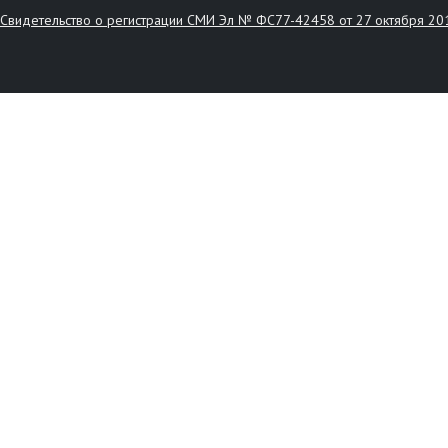
Свидетельство о регистрации СМИ Эл № ФС77-42458 от 27 октября 20