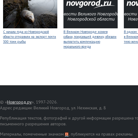
С начала года из Новгородской
В Великом Новгороде хозяев
В одном 
области отправили на экспорт почти
собаки, покусавшей девочку, обязали
в Велико
300 тонн рыбы
выплатить компенсацию
тело же
морального вреда
© «
Новгород.ру
», 1997-2026.
Адрес редакции: Великий Новгород, ул. Нехинская, д. 8
Републикация текстов, фотографий и другой информации разрешена то
письменного разрешения авторов.
Материалы, помеченные значком
, публикуются на правах рекламы.