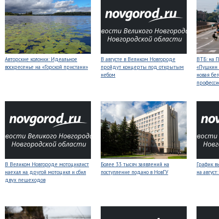
Авторские колонки: Идеальное
В августе в Великом Новгороде
ВТБ: на 
воскресенье на «Горской пристани»
пройдут концерты под открытым
«Пушкин 
небом
новая бег
професси
В Великом Новгороде мотоциклист
Более 33 тысяч заявлений на
График в
наехал на другой мотоцикл и сбил
поступление подано в НовГУ
на авгус
двух пешеходов