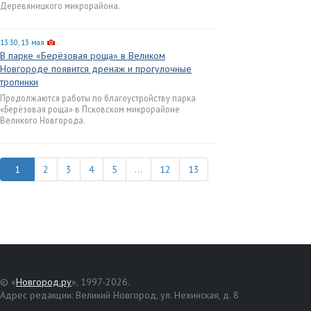
Деревяницкого микрорайона.
13:30, 13 мая
В парке «Берёзовая роща» в Великом
Новгороде появится дренаж и прогулочные
тропинки
Продолжаются работы по благоустройству парка
«Берёзовая роща» в Псковском микрорайоне
Великого Новгорода.
2
3
4
5
...
12
13
© «
Новгород.ру
», 1997-2026.
Адрес редакции: Великий Новгород, ул. Нехинская, д. 8