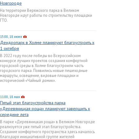
Новгороде
На территории Веряжского парка в Великом
Новгороде идут работы по строительству площадки
ГТО.
15:00, 18 июня
Дендропарк в Холме планируют благоустроить к
1 октября
В 2022 году после победы во Всероссийском
конкурсе лучших проектов создания комфортной
городской среды в Холме благоустроили часть
городского парка. Появились новые пешеходные
маршруты, освещение, видовые площадки и
исторический «Чайный домик».
11:00, 18 мая
Пятый этап благоустройства парка
«Деревяницкая роща» планируют завершить к
середине лета
В парке «Деревяницкая роща» в Великом Новгороде
реализуется уже пятый этап благоустройства.
Создание комфортного пространства здесь началось
благодаря инициативной группе жителей