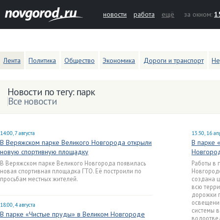
новости
работа
ещё
за окном:
1
Лента
Политика
Общество
Экономика
Дороги и транспорт
Не
Новости по тегу: парк
Все новости
14:00, 7 августа
13:30, 16 а
В Веряжском парке Великого Новгорода открыли
В парке 
новую спортивную площадку
Новгород
В Веряжском парке Великого Новгорода появилась
Работы в 
новая спортивная площадка ГТО. Её построили по
Новгороде
просьбам местных жителей.
создана ц
всю терр
дорожки п
освещение
18:00, 4 августа
системы 
В парке «Чистые пруды» в Великом Новгороде
водоотве