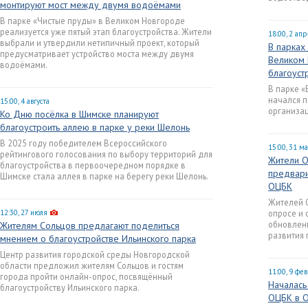
монтируют мост между двумя водоёмами
В парке «Чистые пруды» в Великом Новгороде
реализуется уже пятый этап благоустройства. Жители
18:00, 2 ап
выбрали и утвердили нетипичный проект, который
В парках
предусматривает устройство моста между двумя
Великом 
водоёмами.
благоуст
В парке «
начался п
15:00, 4 августа
организац
Ко Дню посёлка в Шимске планируют
благоустроить аллею в парке у реки Шелонь
В 2025 году победителем Всероссийского
15:00, 31 м
рейтингового голосования по выбору территорий для
Жители О
благоустройства в первоочередном порядке в
предвари
Шимске стала аллея в парке на берегу реки Шелонь.
ОЦБК
Жителей О
12:30, 27 июля
опросе и
обновлени
Жителям Сольцов предлагают поделиться
развития 
мнением о благоустройстве Ильинского парка
Центр развития городской среды Новгородской
области предложил жителям Сольцов и гостям
11:00, 9 фе
города пройти онлайн-опрос, посвящённый
Началась
благоустройству Ильинского парка.
ОЦБК в 