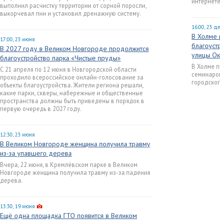
интернете
выполнил расчистку территории от сорной поросли,
выкорчевал пни и установил дренажную систему.
16:00, 23 д
В Холме 
17:00, 23 июня
благоуст
В 2027 году в Великом Новгороде продолжится
улицы Ок
благоустройство парка «Чистые пруды»
В Холме п
С 21 апреля по 12 июня в Новгородской области
семинаров
проходило всероссийское онлайн-голосование за
городског
объекты благоустройства. Жители региона решали,
какие парки, скверы, набережные и общественные
пространства должны быть приведены в порядок в
первую очередь в 2027 году.
12:30, 23 июня
В Великом Новгороде женщина получила травму
из-за упавшего дерева
Вчера, 22 июня, в Кремлёвском парке в Великом
Новгороде женщина получила травму из-за падения
дерева.
13:30, 19 июня
Ещё одна площадка ГТО появится в Великом