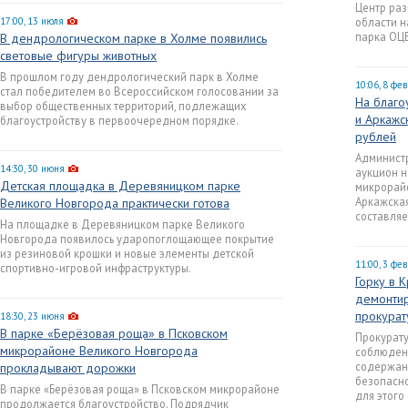
Центр раз
17:00, 13 июля
области н
парка ОЦБ
В дендрологическом парке в Холме появились
световые фигуры животных
В прошлом году дендрологический парк в Холме
10:06, 8 фе
стал победителем во Всероссийском голосовании за
На благо
выбор общественных территорий, подлежащих
и Аркажс
благоустройству в первоочередном порядке.
рублей
Админист
14:30, 30 июня
аукцион н
Детская площадка в Деревяницком парке
микрорайо
Аркажская
Великого Новгорода практически готова
составляе
На площадке в Деревяницком парке Великого
Новгорода появилось ударопоглощающее покрытие
из резиновой крошки и новые элементы детской
11:00, 3 фе
спортивно-игровой инфраструктуры.
Горку в 
демонтир
прокура
18:30, 23 июня
В парке «Берёзовая роща» в Псковском
Прокурат
микрорайоне Великого Новгорода
соблюдени
содержани
прокладывают дорожки
безопасно
В парке «Берёзовая роща» в Псковском микрорайоне
для этого
продолжается благоустройство. Подрядчик